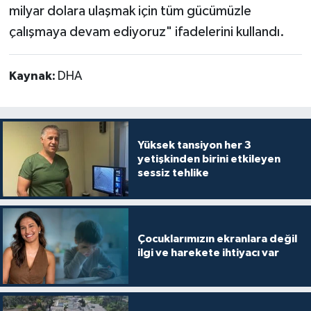
milyar dolara ulaşmak için tüm gücümüzle
çalışmaya devam ediyoruz" ifadelerini kullandı.
Kaynak:
DHA
Yüksek tansiyon her 3
yetişkinden birini etkileyen
sessiz tehlike
Çocuklarımızın ekranlara değil
ilgi ve harekete ihtiyacı var