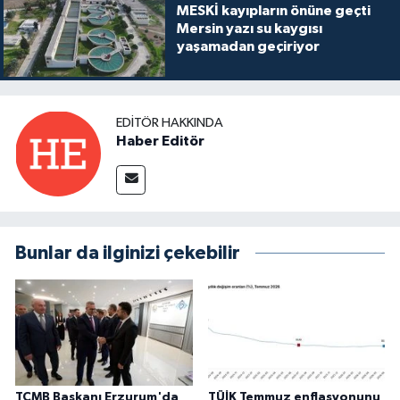
MESKİ kayıpların önüne geçti
Mersin yazı su kaygısı
yaşamadan geçiriyor
EDITÖR HAKKINDA
Haber Editör
Bunlar da ilginizi çekebilir
TCMB Başkanı Erzurum'da
TÜİK Temmuz enflasyonunu