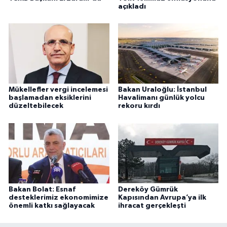
açıkladı
Mükellefler vergi incelemesi
Bakan Uraloğlu: İstanbul
başlamadan eksiklerini
Havalimanı günlük yolcu
düzeltebilecek
rekoru kırdı
Bakan Bolat: Esnaf
Dereköy Gümrük
desteklerimiz ekonomimize
Kapısından Avrupa’ya ilk
önemli katkı sağlayacak
ihracat gerçekleşti