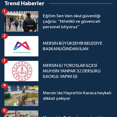
Trend Haberler
1
Eğitim Sen’den okul güvenliği
çağrısı: “Nitelikli ve güvenceli
personel istiyoruz”
2
MERSİN BÜYÜKŞEHİR BELEDİYE
BAŞKANLIĞINDAN İLAN
3
MERSİN İLİ TOROSLAR İLÇESİ
MUHSİN YANPAR 32 DERSLİKLİ
İLKOKUL YAPIM İŞİ
4
Mersin’de Hayrettin Karaca heykeli
dikkat çekiyor
5