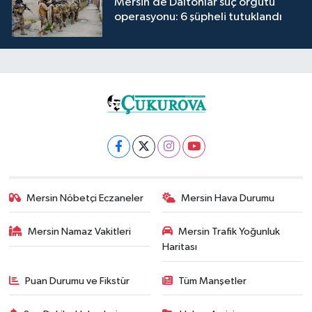
Mersin’de Daltonlar suç örgütü
operasyonu: 6 şüpheli tutuklandı
Mersin Nöbetçi Eczaneler
Mersin Hava Durumu
Mersin Namaz Vakitleri
Mersin Trafik Yoğunluk
Haritası
Puan Durumu ve Fikstür
Tüm Manşetler