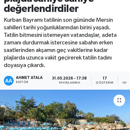
değerlendirdiler
Kurban Bayramı tatilinin son gününde Mersin
sahilleri tarihi yoğunluklarından birini yaşadı.
Tatilin bitmesini istemeyen vatandaşlar, adeta
zamanı durdurmak istercesine sabahın erken
saatlerinden akşamın geç vakitlerine kadar
plajlarda uzunca vakit geçirerek tatilin tadını
doyasıya çıkardı.
AHMET ATALA
31.05.2026 - 17:38
17
EDITÖR
YAYINLANMA
GÖSTERIM
OKU