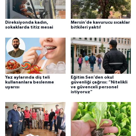
Direksiyonda kadın,
Mersin’de kavurucu sıcaklar
sokaklarda titiz mesai
bitkileri yaktı!
Yaz aylarında diş teli
Eğitim Sen’den okul
kullananlara beslenme
güvenliği çağrısı: “Nitelikli
uyarısı
ve güvenceli personel
istiyoruz”