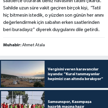
saatlerce oturarak deniz havasının tadını çıkardı.
Sahilde uzun süre vakit geçiren birçok kişi,
"
Tatil
hiç bitmesin istedik, o yüzden son günün her anını
değerlendirmek için sabahın erken saatlerinden
beri buradayız" diyerek duygularını dile getirdi.
Muhabir:
Ahmet Atala
Vergisini veren karavancılar
isyanda: "Kural tanımayanlar
hepimizi zan altında bırakıyor"
Samsunspor, Kasımpaşa
hazırlık maçına hazır