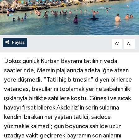
Paylaş
-
+
A
A
Dokuz günlük Kurban Bayramı tatilinin veda
saatlerinde, Mersin plajlarında adeta iğne atsan
yere düşmedi. "Tatil hiç bitmesin" diyen binlerce
vatandaş, bavullarını toplamak yerine sabahın ilk
ışıklarıyla birlikte sahillere koştu. Güneşli ve sıcak
havayı fırsat bilerek Akdeniz'in serin sularına
kendini bırakan her yaştan tatilci, sadece
yüzmekle kalmadı; gün boyunca sahilde uzun
uzadıya vakit geçirerek bayramın son anlarını