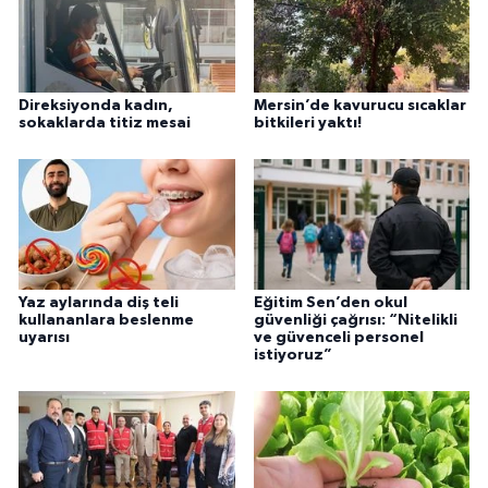
Direksiyonda kadın,
Mersin’de kavurucu sıcaklar
sokaklarda titiz mesai
bitkileri yaktı!
Yaz aylarında diş teli
Eğitim Sen’den okul
kullananlara beslenme
güvenliği çağrısı: “Nitelikli
uyarısı
ve güvenceli personel
istiyoruz”