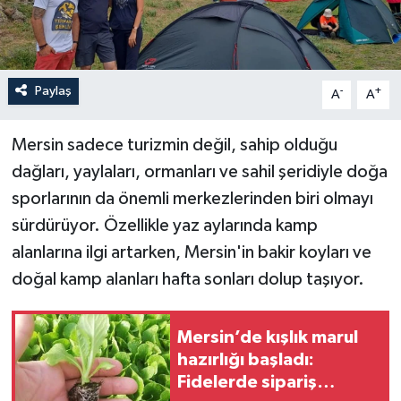
Paylaş
-
+
A
A
Mersin sadece turizmin değil, sahip olduğu
dağları, yaylaları, ormanları ve sahil şeridiyle doğa
sporlarının da önemli merkezlerinden biri olmayı
sürdürüyor. Özellikle yaz aylarında kamp
alanlarına ilgi artarken, Mersin'in bakir koyları ve
doğal kamp alanları hafta sonları dolup taşıyor.
Mersin’de kışlık marul
hazırlığı başladı:
Fidelerde sipariş