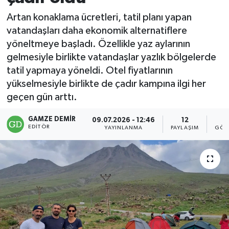
Artan konaklama ücretleri, tatil planı yapan
vatandaşları daha ekonomik alternatiflere
yöneltmeye başladı. Özellikle yaz aylarının
gelmesiyle birlikte vatandaşlar yazlık bölgelerde
tatil yapmaya yöneldi. Otel fiyatlarının
yükselmesiyle birlikte de çadır kampına ilgi her
geçen gün arttı.
GAMZE DEMIR
09.07.2026 - 12:46
12
EDITÖR
YAYINLANMA
PAYLAŞIM
GÖS