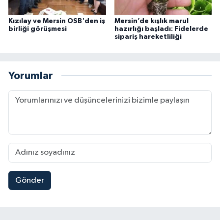
Kızılay ve Mersin OSB'den iş
Mersin’de kışlık marul
birliği görüşmesi
hazırlığı başladı: Fidelerde
sipariş hareketliliği
Yorumlar
Gönder