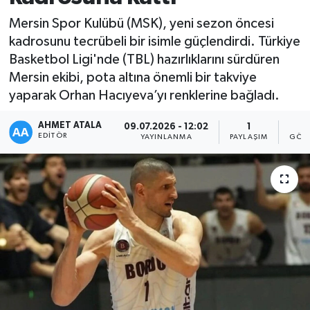
Mersin Spor Kulübü (MSK), yeni sezon öncesi
kadrosunu tecrübeli bir isimle güçlendirdi. Türkiye
Basketbol Ligi'nde (TBL) hazırlıklarını sürdüren
Mersin ekibi, pota altına önemli bir takviye
yaparak Orhan Hacıyeva’yı renklerine bağladı.
AHMET ATALA
09.07.2026 - 12:02
1
2
EDITÖR
YAYINLANMA
PAYLAŞIM
GÖST