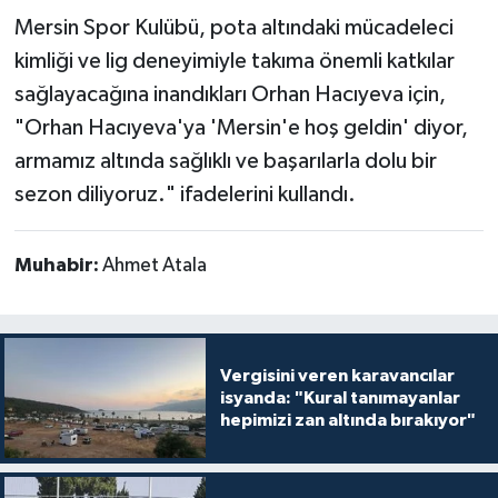
Mersin Spor Kulübü, pota altındaki mücadeleci
kimliği ve lig deneyimiyle takıma önemli katkılar
sağlayacağına inandıkları Orhan Hacıyeva için,
"Orhan Hacıyeva'ya 'Mersin'e hoş geldin' diyor,
armamız altında sağlıklı ve başarılarla dolu bir
sezon diliyoruz." ifadelerini kullandı.
Muhabir:
Ahmet Atala
Vergisini veren karavancılar
isyanda: "Kural tanımayanlar
hepimizi zan altında bırakıyor"