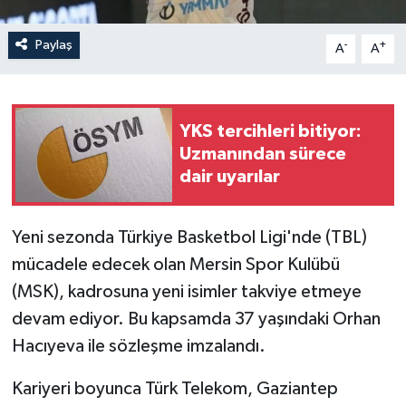
Paylaş
-
+
A
A
YKS tercihleri bitiyor:
Uzmanından sürece
dair uyarılar
Yeni sezonda Türkiye Basketbol Ligi'nde (TBL)
mücadele edecek olan Mersin Spor Kulübü
(MSK), kadrosuna yeni isimler takviye etmeye
devam ediyor. Bu kapsamda 37 yaşındaki Orhan
Hacıyeva ile sözleşme imzalandı.
Kariyeri boyunca Türk Telekom, Gaziantep