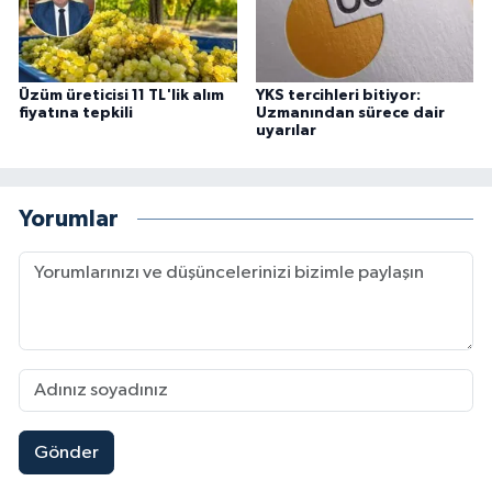
Üzüm üreticisi 11 TL'lik alım
YKS tercihleri bitiyor:
fiyatına tepkili
Uzmanından sürece dair
uyarılar
Yorumlar
Gönder