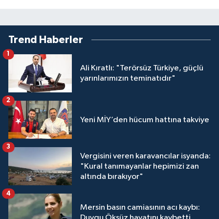
Trend Haberler
1
Ali Kıratlı: "Terörsüz Türkiye, güçlü
yarınlarımızın teminatıdır"
2
Yeni MİY’den hücum hattına takviye
3
Vergisini veren karavancılar isyanda:
"Kural tanımayanlar hepimizi zan
altında bırakıyor"
4
Mersin basın camiasının acı kaybı:
Duygu Öksüz hayatını kaybetti