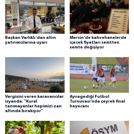
Başkan Varlıklı'dan altın
Mersin’de kahvehanelerde
yatırımcılarına uyarı
içecek fiyatları semtten
semte değişiyor
Vergisini veren karavancılar
Ayvagediği Futbol
isyanda: "Kural
Turnuvası’nda çeyrek final
tanımayanlar hepimizi zan
heyecanı
altında bırakıyor"