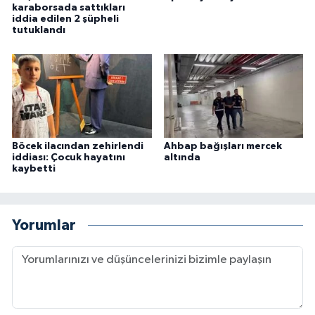
karaborsada sattıkları
iddia edilen 2 şüpheli
tutuklandı
Böcek ilacından zehirlendi
Ahbap bağışları mercek
iddiası: Çocuk hayatını
altında
kaybetti
Yorumlar