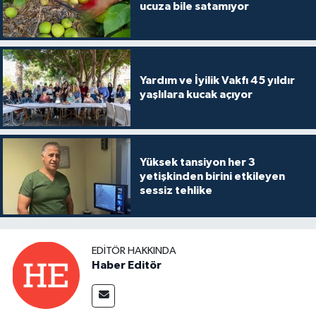
ucuza bile satamıyor
Yardım ve İyilik Vakfı 45 yıldır
yaşlılara kucak açıyor
Yüksek tansiyon her 3
yetişkinden birini etkileyen
sessiz tehlike
EDITÖR HAKKINDA
Haber Editör