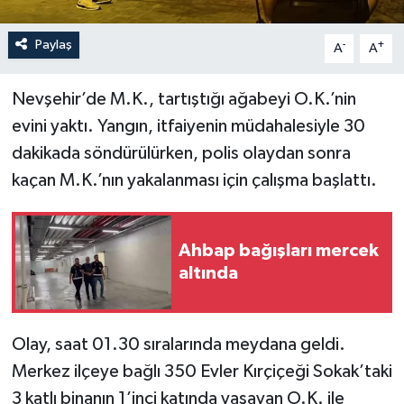
Paylaş
-
+
A
A
Nevşehir’de M.K., tartıştığı ağabeyi O.K.’nin
evini yaktı. Yangın, itfaiyenin müdahalesiyle 30
dakikada söndürülürken, polis olaydan sonra
kaçan M.K.’nın yakalanması için çalışma başlattı.
Ahbap bağışları mercek
altında
Olay, saat 01.30 sıralarında meydana geldi.
Merkez ilçeye bağlı 350 Evler Kırçiçeği Sokak’taki
3 katlı binanın 1’inci katında yaşayan O.K. ile