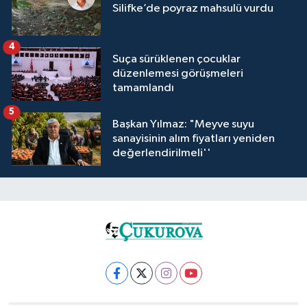
Silifke’de poyraz mahsulü vurdu
4
Suça sürüklenen çocuklar
düzenlemesi görüşmeleri
tamamlandı
5
Başkan Yılmaz: "Meyve suyu
sanayisinin alım fiyatları yeniden
değerlendirilmeli''