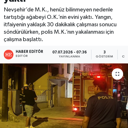
Nevşehir’de M.K., henüz bilinmeyen nedenle
tartıştığı ağabeyi O.K.’nin evini yaktı. Yangın,
itfaiyenin yaklaşık 30 dakikalık çalışması sonucu
söndürülürken, polis M.K.’nın yakalanması için
çalışma başlattı.
HABER EDITÖR
07.07.2026 - 07:36
3
EDITÖR
YAYINLANMA
GÖSTERIM
OK