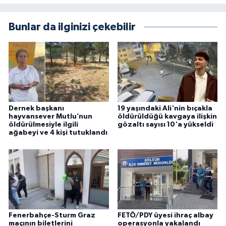
Bunlar da ilginizi çekebilir
Dernek başkanı
19 yaşındaki Ali'nin bıçakla
hayvansever Mutlu’nun
öldürüldüğü kavgaya ilişkin
öldürülmesiyle ilgili
gözaltı sayısı 10'a yükseldi
ağabeyi ve 4 kişi tutuklandı
Fenerbahçe-Sturm Graz
FETÖ/PDY üyesi ihraç albay
maçının biletlerini
operasyonla yakalandı