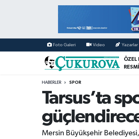
Mersin Nöbetçi Eczaneler
Mersin Hava Durumu
Foto Galeri
Video
Yazarlar
Mersin Namaz Vakitleri
ÖZEL
RESMİ
Mersin Trafik Yoğunluk Haritası
HABERLER
SPOR
Süper Lig Puan Durumu ve Fikstür
Tarsus’ta sp
Tüm Manşetler
güçlendirece
Son Dakika Haberleri
Mersin Büyükşehir Belediyesi
Haber Arşivi