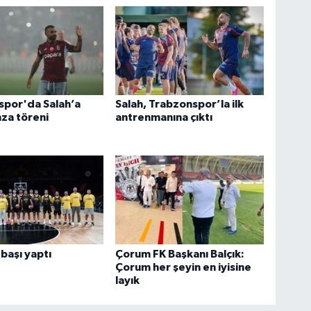
spor'da Salah’a
Salah, Trabzonspor’la ilk
za töreni
antrenmanına çıktı
başı yaptı
Çorum FK Başkanı Balçık:
Çorum her şeyin en iyisine
layık