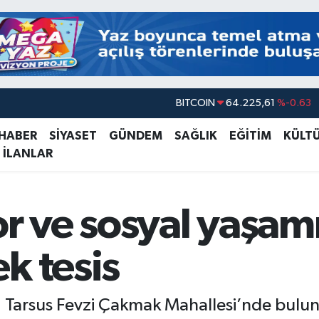
DOLAR
47,6704
%0
EURO
55,0406
%-0.08
 HABER
SİYASET
GÜNDEM
SAĞLIK
EĞİTİM
KÜLT
 İLANLAR
STERLİN
64,2143
%0
GRAM ALTIN
6510.40
%0.45
BİST100
13.799
%70
or ve sosyal yaşam
BITCOIN
64.225,61
%-0.63
k tesis
, Tarsus Fevzi Çakmak Mahallesi’nde bulu