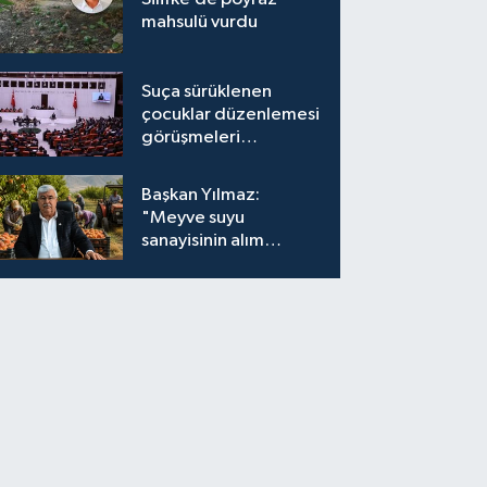
mahsulü vurdu
Suça sürüklenen
çocuklar düzenlemesi
görüşmeleri
tamamlandı
Başkan Yılmaz:
"Meyve suyu
sanayisinin alım
fiyatları yeniden
değerlendirilmeli''