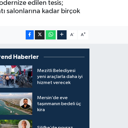
dernize edilen tesis;
ı salonlarına kadar birçok
-
+
A
A
rend Haberler
Mezitli Belediyesi
yeni araçlarla daha iyi
hizmet verecek
Mersin’de eve
taşınmanın bedeli üç
kira
Silifke’de poyraz