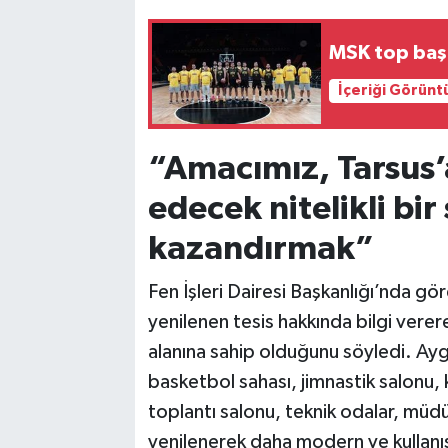
MSK top başı
İçeriği Görünt
“Amacımız, Tarsus’
edecek nitelikli bir 
kazandırmak”
Fen İşleri Dairesi Başkanlığı’nda g
yenilenen tesis hakkında bilgi verer
alanına sahip olduğunu söyledi. Ayg
basketbol sahası, jimnastik salonu,
toplantı salonu, teknik odalar, müd
yenilenerek daha modern ve kullanışl