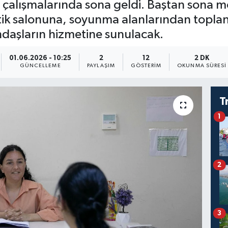
çalışmalarında sona geldi. Baştan sona mo
ik salonuna, soyunma alanlarından toplant
daşların hizmetine sunulacak.
01.06.2026 - 10:25
2
12
2 DK
GÜNCELLEME
PAYLAŞIM
GÖSTERIM
OKUNMA SÜRESI
T
1
2
3