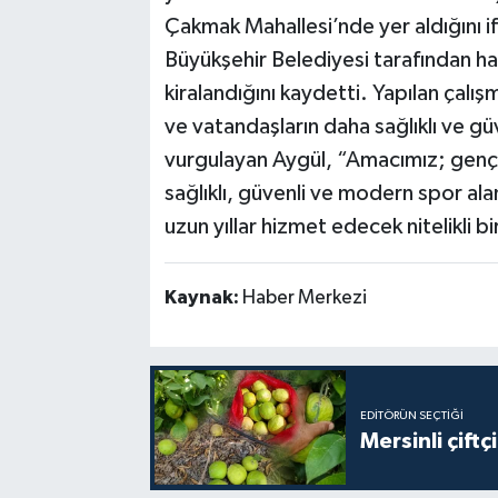
Çakmak Mahallesi’nde yer aldığını 
Büyükşehir Belediyesi tarafından ha
kiralandığını kaydetti. Yapılan çalış
ve vatandaşların daha sağlıklı ve g
vurgulayan Aygül, “Amacımız; gençl
sağlıklı, güvenli ve modern spor al
uzun yıllar hizmet edecek nitelikli bi
Kaynak:
Haber Merkezi
EDITÖRÜN SEÇTIĞI
Mersinli çift