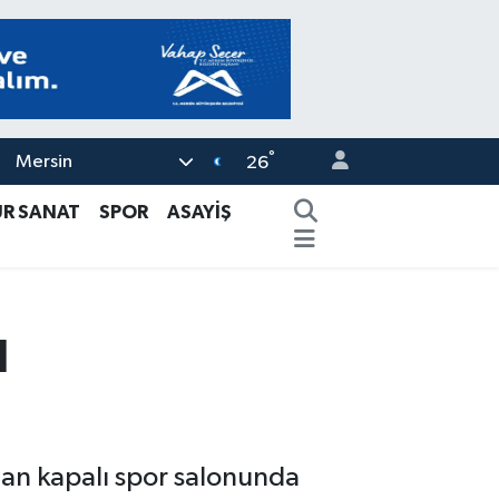
°
Mersin
26
ÜR SANAT
SPOR
ASAYİŞ
ı
nan kapalı spor salonunda