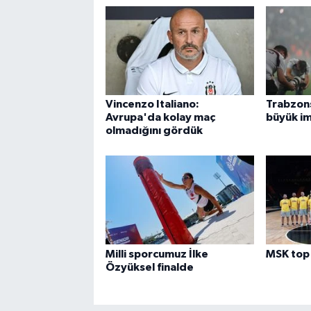
Vincenzo Italiano:
Trabzon
Avrupa'da kolay maç
büyük im
olmadığını gördük
Milli sporcumuz İlke
MSK top 
Özyüksel finalde