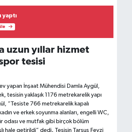
 yaptı
üle
a uzun yıllar hizmet
spor tesisi
örev yapan İnşaat Mühendisi Damla Aygül,
ek, tesisin yaklaşık 1176 metrekarelik yapı
ül, “Tesiste 766 metrekarelik kapalı
 kadın ve erkek soyunma alanları, engelli WC,
ür odası ve mutfak gibi birçok bölüm
ı hale getirildi” dedi. Tesisin Tarsus Fevzi