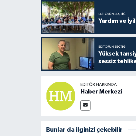
EDITÖRÜN SEÇTIĞI
Yardım ve İyil
EDITÖRÜN SEÇTIĞI
Yüksek tansiy
sessiz tehlik
EDITÖR HAKKINDA
Haber Merkezi
Bunlar da ilginizi çekebilir