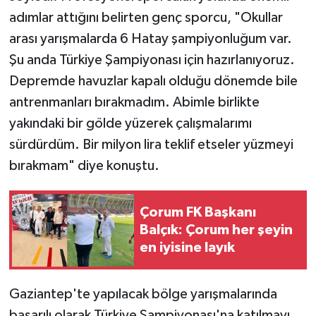
adımlar attığını belirten genç sporcu, "Okullar
arası yarışmalarda 6 Hatay şampiyonluğum var.
Şu anda Türkiye Şampiyonası için hazırlanıyoruz.
Depremde havuzlar kapalı olduğu dönemde bile
antrenmanları bırakmadım. Abimle birlikte
yakındaki bir gölde yüzerek çalışmalarımı
sürdürdüm. Bir milyon lira teklif etseler yüzmeyi
bırakmam" diye konuştu.
Çorum FK Başkanı
Balçık: Çorum her şeyin
en iyisine layık
Gaziantep'te yapılacak bölge yarışmalarında
başarılı olarak Türkiye Şampiyonası'na katılmayı