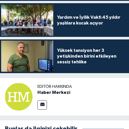
Yardım ve İyilik Vakfı 45 yıldır
yaşlılara kucak açıyor
Yüksek tansiyon her 3
yetişkinden birini etkileyen
sessiz tehlike
EDITÖR HAKKINDA
Haber Merkezi
Bunlar da ilginizi çekebilir