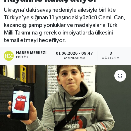
Ukrayna'daki savaş nedeniyle ailesiyle birlikte
Türkiye'ye sığınan 11 yaşındaki yüzücü Cemil Can,
kazandığı şampiyonluklar ve madalyalarla Türk
Milli Takımı'na girerek olimpiyatlarda ülkesini
temsil etmeyi hedefliyor.
HABER MERKEZI
01.06.2026 - 09:47
3
EDITÖR
YAYINLANMA
GÖSTERIM
O