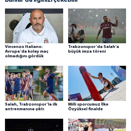
Vincenzo Italiano:
Trabzonspor'da Salah’a
Avrupa'da kolay maç
büyük imza töreni
olmadığını gördük
Salah, Trabzonspor’la ilk
Milli sporcumuz İlke
antrenmanına çıktı
Özyüksel finalde