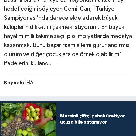
hedeflediğini söyleyen Cemil Can, "Türkiye
Şampiyonası'nda derece elde ederek büyük
kulüplerin dikkatini çekmek istiyorum. En büyük
hayalim milli takıma seçilip olimpiyatlarda madalya
kazanmak. Bunu başarırsam ailemi gururlandırmış
olurum ve diğer çocuklara da örnek olabilirim"
ifadelerini kullandı.
Kaynak:
İHA
Mersinli çiftçi pahalı üretiyor
ucuza bile satamıyor