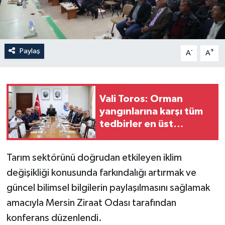
Paylaş
-
+
A
A
Vali Toros: Orman
yangınlarına karşı tüm
tedbirler en üst
seviyede
Tarım sektörünü doğrudan etkileyen iklim
değişikliği konusunda farkındalığı artırmak ve
güncel bilimsel bilgilerin paylaşılmasını sağlamak
amacıyla Mersin Ziraat Odası tarafından
konferans düzenlendi.