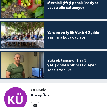
Mersinli çiftçi pahalı üretiyor
ucuza bile satamıyor
Yardım ve İyilik Vakfı 45 yıldır
yaşlılara kucak açıyor
Yüksek tansiyon her 3
yetişkinden birini etkileyen
sessiz tehlike
MUHABİR
Koray Ünlü