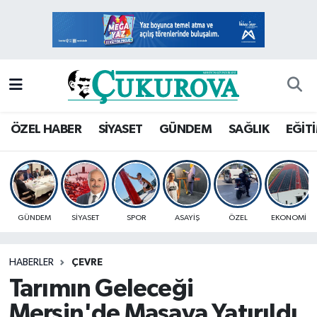
Mersin Nöbetçi Eczaneler
Mersin Hava Durumu
Mersin Namaz Vakitleri
ÖZEL HABER
SİYASET
GÜNDEM
SAĞLIK
EĞİT
Mersin Trafik Yoğunluk Haritası
Süper Lig Puan Durumu ve Fikstür
GÜNDEM
SİYASET
SPOR
ASAYİŞ
ÖZEL
EKONOMİ
Tüm Manşetler
HABERLER
ÇEVRE
Son Dakika Haberleri
Tarımın Geleceği
Haber Arşivi
Mersin'de Masaya Yatırıldı