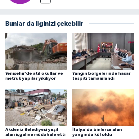
Bunlar da ilginizi çekebilir
Yenişehir’de atıl okullar ve
Yangın bölgelerinde hasar
metruk yapılar yıkılıyor
tespiti tamamlandı
Akdeniz Belediyesi yeşil
İtalya'da binlerce alan
alan işgaline müdahale etti
yangında kül oldu