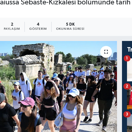
aiussa Sebaste-Kızkalesi bölümünde tarih 
2
4
5 DK
PAYLAŞIM
GÖSTERIM
OKUNMA SÜRESI
T
1
2
3