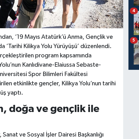
4
ından, ‘19 Mayıs Atatürk’ü Anma, Gençlik ve
5
a ‘Tarihi Kilikya Yolu Yürüyüşü’ düzenlendi.
gerçekleştirilen program kapsamında
 Yolu’nun Kanlıdivane-Elaiussa Sebaste-
iversitesi Spor Bilimleri Fakültesi
rilen etkinlikte gençler, Kilikya Yolu’nun tarihi
yüş yaptı.
h, doğa ve gençlik ile
 Sanat ve Sosyal İşler Dairesi Başkanlığı