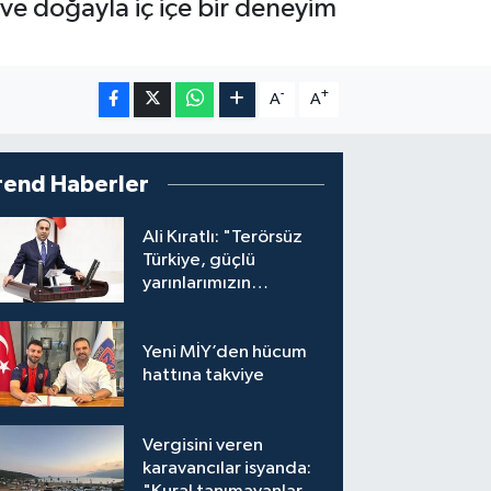
ve doğayla iç içe bir deneyim
-
+
A
A
rend Haberler
Ali Kıratlı: "Terörsüz
Türkiye, güçlü
yarınlarımızın
teminatıdır"
Yeni MİY’den hücum
hattına takviye
Vergisini veren
karavancılar isyanda: