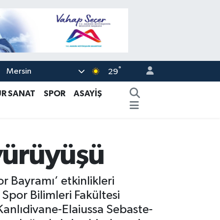
°
Mersin
29
ÜR SANAT
SPOR
ASAYİŞ
 yürüyüşü
 Bayramı’ etkinlikleri
Spor Bilimleri Fakültesi
n Kanlıdivane-Elaiussa Sebaste-