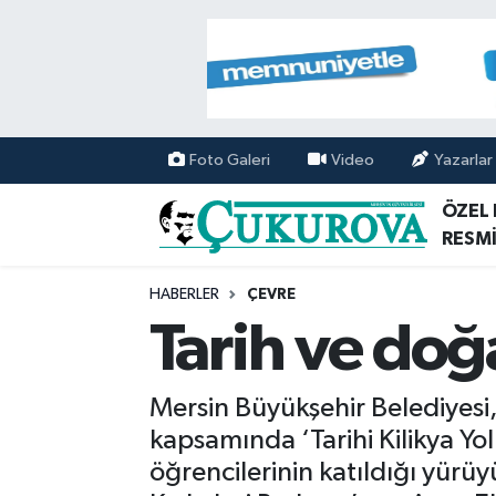
Mersin Nöbetçi Eczaneler
Mersin Hava Durumu
Foto Galeri
Video
Yazarlar
Mersin Namaz Vakitleri
ÖZEL
RESMİ
Mersin Trafik Yoğunluk Haritası
HABERLER
ÇEVRE
Süper Lig Puan Durumu ve Fikstür
Tarih ve doğ
Tüm Manşetler
Mersin Büyükşehir Belediyesi,
Son Dakika Haberleri
kapsamında ‘Tarihi Kilikya Yol
öğrencilerinin katıldığı yürüy
Haber Arşivi