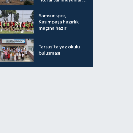
"Kural tanımayanlar
hepimizi zan altında
bırakıyor"
Samsunspor,
Kasımpaşa hazırlık
maçına hazır
Tarsus’ta yaz okulu
buluşması