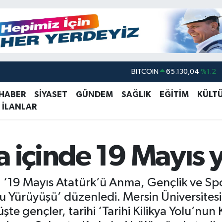
DOLAR
47,7106
%0.17
EURO
55,1652
%0.27
 HABER
SİYASET
GÜNDEM
SAĞLIK
EĞİTİM
KÜLT
 İLANLAR
STERLİN
64,4046
%0.35
GRAM ALTIN
6618.49
%2.12
BİST100
13.773
%-19
a içinde 19 Mayıs
BITCOIN
65.130,04
%1.2
 ‘19 Mayıs Atatürk’ü Anma, Gençlik ve Spor
u Yürüyüşü’ düzenledi. Mersin Üniversitesi 
üşte gençler, tarihi ‘Tarihi Kilikya Yolu’nu