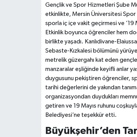
Gençlik ve Spor Hizmetleri Şube Mü
etkinlikte, Mersin Üniversitesi Spor B
sporla iç içe vakit geçirmesi ve ‘19
Etkinlik boyunca öğrenciler hem d
birlikte yaşadı. Kanlıdivane-Elaius
Sebaste-Kızkalesi bölümünü yürüye
metrelik güzergahı kat eden gençler,
manzaralar eşliğinde keyifli anlar 
duygusunu pekiştiren öğrenciler, sp
tarihi değerlerini de yakından tanıma
organizasyondan duydukları memnuniy
getiren ve 19 Mayıs ruhunu coşkuyl
Belediyesi’ne teşekkür etti.
Büyükşehir’den Tari