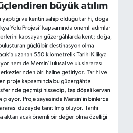
üçlendiren büyük atılım
ı yaptığı ve kentin sahip olduğu tarihi, doğal
ilikya Yolu Projesi’ kapsamında önemli adımlar
yerlerini kapsayan güzergâhlarda kent; doğa,
 buluşturan güçlü bir destinasyon olma
acık’a uzanan 550 kilometrelik Tarihi Kilikya
ıyor hem de Mersin’i ulusal ve uluslararası
rkezlerinden biri haline getiriyor. Tarihi ve
üren proje kapsamında bu güzergâhta
osferinde geçmişi hissedip, taş döşeli kervan
a çıkıyor. Proje sayesinde Mersin’in binlerce
slararası düzeyde tanıtılmış oluyor. Tarihi
la aktarılacak önemli bir değer olma özelliği