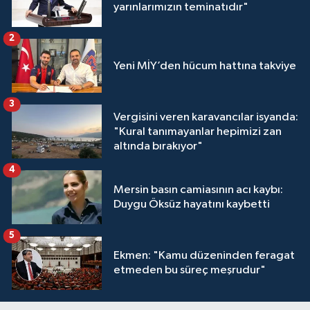
yarınlarımızın teminatıdır"
2
Yeni MİY’den hücum hattına takviye
3
Vergisini veren karavancılar isyanda:
"Kural tanımayanlar hepimizi zan
altında bırakıyor"
4
Mersin basın camiasının acı kaybı:
Duygu Öksüz hayatını kaybetti
5
Ekmen: "Kamu düzeninden feragat
etmeden bu süreç meşrudur"