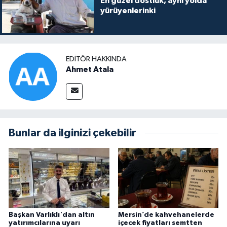
En güzel dostluk, aynı yolda
yürüyenlerinki
EDITÖR HAKKINDA
Ahmet Atala
Bunlar da ilginizi çekebilir
Başkan Varlıklı'dan altın
Mersin’de kahvehanelerde
yatırımcılarına uyarı
içecek fiyatları semtten