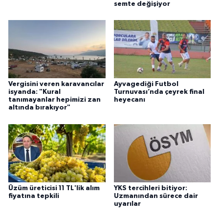
semte değişiyor
Vergisini veren karavancılar
Ayvagediği Futbol
isyanda: "Kural
Turnuvası’nda çeyrek final
tanımayanlar hepimizi zan
heyecanı
altında bırakıyor"
Üzüm üreticisi 11 TL'lik alım
YKS tercihleri bitiyor:
fiyatına tepkili
Uzmanından sürece dair
uyarılar