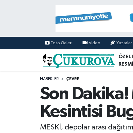
Mersin Nöbetçi Eczaneler
Mersin Hava Durumu
Foto Galeri
Video
Yazarlar
Mersin Namaz Vakitleri
ÖZEL
RESMİ
Mersin Trafik Yoğunluk Haritası
HABERLER
ÇEVRE
Süper Lig Puan Durumu ve Fikstür
Son Dakika! 
Tüm Manşetler
Kesintisi B
Son Dakika Haberleri
MESKİ, depolar arası dağıtım 
Haber Arşivi