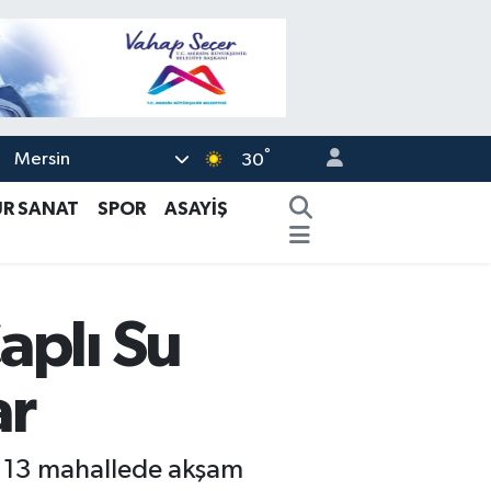
°
Mersin
30
ÜR SANAT
SPOR
ASAYİŞ
aplı Su
ar
ve 13 mahallede akşam