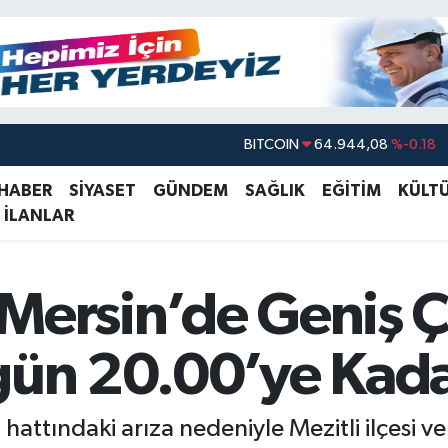
BITCOIN
64.944,08
%-0.18
DOLAR
47,7436
%0.18
 HABER
SİYASET
GÜNDEM
SAĞLIK
EĞİTİM
KÜLT
EURO
55,2510
%0.32
 İLANLAR
STERLİN
64,4811
%0.38
GRAM ALTIN
6660.55
%0.03
Mersin’de Geniş Ç
BİST100
13.779
%-14
ugün 20.00’ye Kad
hattındaki arıza nedeniyle Mezitli ilçesi 