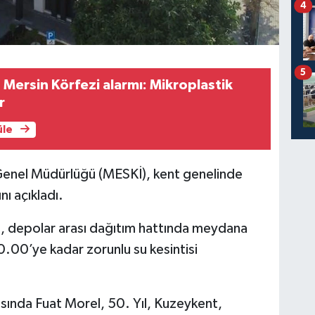
4
5
ersin Körfezi alarmı: Mikroplastik
r
üle
Genel Müdürlüğü (MESKİ), kent genelinde
nı açıkladı.
, depolar arası dağıtım hattında meydana
.00’ye kadar zorunlu su kesintisi
sında Fuat Morel, 50. Yıl, Kuzeykent,