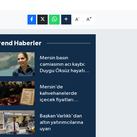
-
+
A
A
rend Haberler
Mersin basın
camiasının acı kaybı:
Duygu Öksüz hayatını
kaybetti
Mersin’de
kahvehanelerde
içecek fiyatları
semtten semte
değişiyor
Başkan Varlıklı'dan
altın yatırımcılarına
uyarı