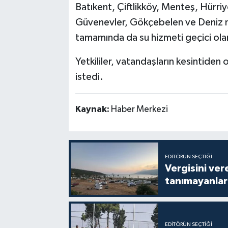
Batıkent, Çiftlikköy, Menteş, Hürri
Güvenevler, Gökçebelen ve Deniz mah
tamamında da su hizmeti geçici ola
Yetkililer, vatandaşların kesintiden 
istedi.
Kaynak:
Haber Merkezi
EDITÖRÜN SEÇTIĞI
Vergisini ver
tanımayanlar 
EDITÖRÜN SEÇTIĞI