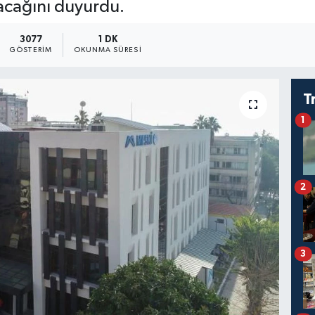
lacağını duyurdu.
3077
1 DK
GÖSTERIM
OKUNMA SÜRESI
T
1
2
3