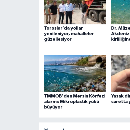
Toroslar’da yollar
Dr. Müze
yenileniyor, mahalleler
Akdeniz’
güzelleşiyor
kirliliği
TMMOB'den Mersin Körfezi
Yasak di
alarmı: Mikroplastik yükü
caretta 
büyüyor