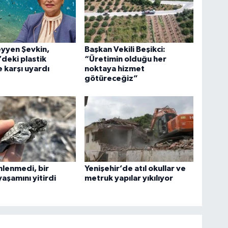
yyen Şevkin,
Başkan Vekili Beşikci:
deki plastik
“Üretimin olduğu her
ne karşı uyardı
noktaya hizmet
götüreceğiz”
nlenmedi, bir
Yenişehir’de atıl okullar ve
yaşamını yitirdi
metruk yapılar yıkılıyor