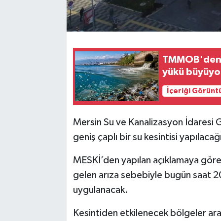
TMMOB'den M
yükü büyüyo
İçeriği Görünt
Mersin Su ve Kanalizasyon İdaresi 
geniş çaplı bir su kesintisi yapılacağı
MESKİ’den yapılan açıklamaya göre
gelen arıza sebebiyle bugün saat 20
uygulanacak.
Kesintiden etkilenecek bölgeler ara