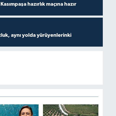
Kasımpaşa hazırlık maçına hazır
luk, aynı yolda yürüyenlerinki