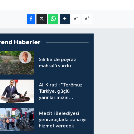
-
+
A
A
rend Haberler
Silifke’de poyraz
mahsulü vurdu
Ali Kıratlı: "Terörsüz
Türkiye, güçlü
yarınlarımızın
teminatıdır"
Mezitli Belediyesi
yeni araçlarla daha iyi
hizmet verecek