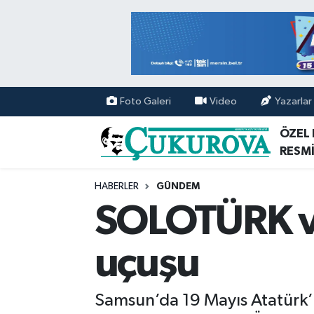
Mersin Nöbetçi Eczaneler
Mersin Hava Durumu
Foto Galeri
Video
Yazarlar
Mersin Namaz Vakitleri
ÖZEL
RESMİ
Mersin Trafik Yoğunluk Haritası
HABERLER
GÜNDEM
Süper Lig Puan Durumu ve Fikstür
SOLOTÜRK ve
Tüm Manşetler
uçuşu
Son Dakika Haberleri
Samsun’da 19 Mayıs Atatürk’ü
Haber Arşivi