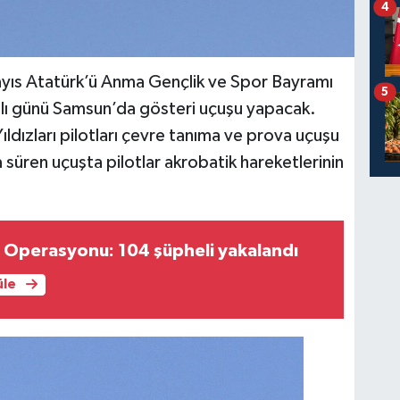
4
ayıs Atatürk’ü Anma Gençlik ve Spor Bayramı
5
Salı günü Samsun’da gösteri uçuşu yapacak.
ldızları pilotları çevre tanıma ve prova uçuşu
a süren uçuşta pilotlar akrobatik hareketlerinin
 Operasyonu: 104 şüpheli yakalandı
üle