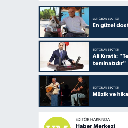
EDITÖRÜN SEÇTIĞI
En güzel dost
EDITÖRÜN SEÇTIĞI
Ali Kıratlı: "
teminatıdır"
EDITÖRÜN SEÇTIĞI
Müzik ve hika
EDITÖR HAKKINDA
Haber Merkezi