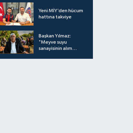
Yeni MİY’den hücum
hattına takviye
Başkan Yılmaz:
"Meyve suyu
sanayisinin alım
fiyatları yeniden
değerlendirilmeli''