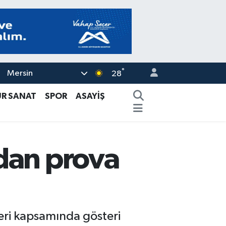
°
Mersin
28
ÜR SANAT
SPOR
ASAYİŞ
dan prova
eri kapsamında gösteri