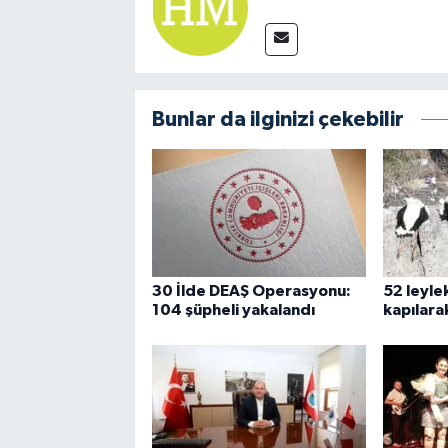
Bunlar da ilginizi çekebilir
30 İlde DEAŞ Operasyonu:
52 leyle
104 şüpheli yakalandı
kapılara