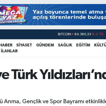
DOLAR
47,7143
%0.16
EURO
55,0317
%-0.02
 HABER
SİYASET
GÜNDEM
SAĞLIK
EĞİTİM
KÜLT
 İLANLAR
STERLİN
64,2463
%0.07
GRAM ALTIN
6574.81
%1.44
BİST100
13.887
%64
 Türk Yıldızları’n
BITCOIN
64.360,53
%-0.76
 Anma, Gençlik ve Spor Bayramı etkinlikl