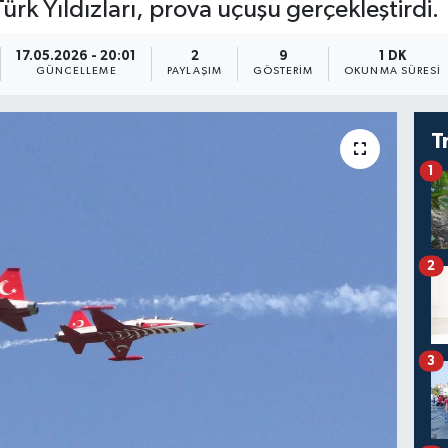
k Yıldızları, prova uçuşu gerçekleştirdi.
17.05.2026 - 20:01
2
9
1 DK
GÜNCELLEME
PAYLAŞIM
GÖSTERIM
OKUNMA SÜRESI
T
1
2
3