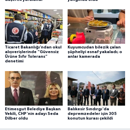
Ticaret Bakanlığı’ndan okul
Kuyumcudan bilezik çalan
alışverişlerinde “Güvensiz
şüpheliyi esnaf yakaladı; o
Ürüne Sıfır Tolerans”
anlar kamerada
denetimi
Etimesgut Belediye Başkan
Balıkesir Sındırgı'da
Vekili, CHP'nin adayı Seda
depremzedeler için 305
Dilber oldu
konutun kurası çekildi