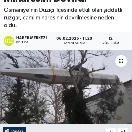
Osmaniye’nin Düziçi ilçesinde etkili olan şiddetli
rüzgar, cami minaresinin devrilmesine neden
oldu.
HABER MERKEZI
06.02.2026 - 11:20
12
EDITÖR
YAYINLANMA
GÖSTERIM
O
Paylaş
-
+