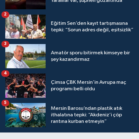
Yaralılar var, şüpheli gözaltında
2
Eğitim Sen’den kayıt tartışmasına
tepki: “Sorun adres değil, eşitsizlik”
3
Amatör sporu bitirmek kimseye bir
şey kazandırmaz
4
Çimsa ÇBK Mersin’in Avrupa maç
programı belli oldu
5
Mersin Barosu’ndan plastik atık
ithalatına tepki: “Akdeniz’i çöp
rantına kurban etmeyin”