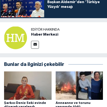
Başkan Aldemir'den 'Türkiye
Yüzyılı' mesajı
EDITÖR HAKKINDA
Haber Merkezi
Bunlar da ilginizi çekebilir
Şarkıcı Deniz Seki evinde
Anneanne ve torunu
düşerek yaralandı
yangında öldü