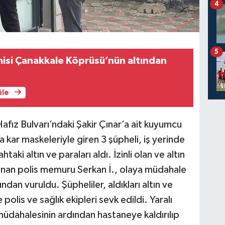
4
5
isi Çanakkale Köprüsü’nün altından
üle
fız Bulvarı’ndaki Şakir Çınar’a ait kuyumcu
ar maskeleriyle giren 3 şüpheli, iş yerinde
taki altın ve paraları aldı. İzinli olan ve altın
lunan polis memuru Serkan İ., olaya müdahale
dan vuruldu. Şüpheliler, aldıkları altın ve
polis ve sağlık ekipleri sevk edildi. Yaralı
müdahalesinin ardından hastaneye kaldırılıp