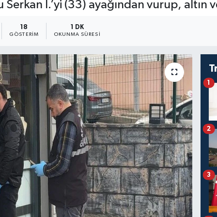
rkan İ.’yi (33) ayağından vurup, altın ve 
18
1 DK
GÖSTERIM
OKUNMA SÜRESI
T
1
2
3