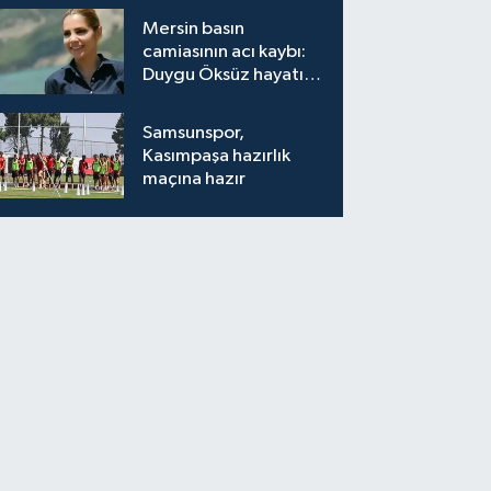
Mersin basın
camiasının acı kaybı:
Duygu Öksüz hayatını
kaybetti
Samsunspor,
Kasımpaşa hazırlık
maçına hazır