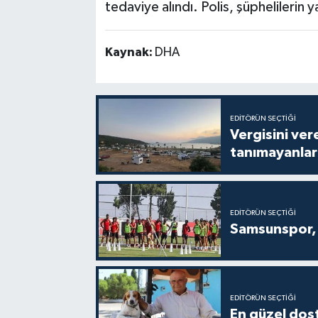
tedaviye alındı. Polis, şüphelilerin y
Kaynak:
DHA
EDITÖRÜN SEÇTIĞI
Vergisini ver
tanımayanlar 
EDITÖRÜN SEÇTIĞI
Samsunspor, 
EDITÖRÜN SEÇTIĞI
En güzel dost