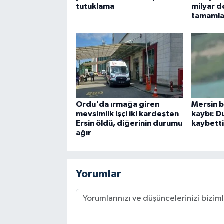
tutuklama
milyar d
tamamla
Ordu'da ırmağa giren
Mersin b
mevsimlik işçi iki kardeşten
kaybı: D
Ersin öldü, diğerinin durumu
kaybetti
ağır
Yorumlar