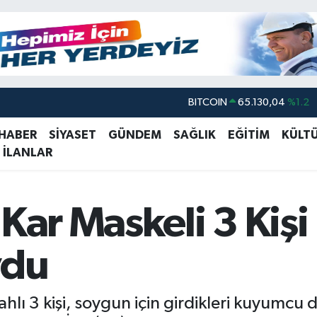
BITCOIN
65.130,04
%1.2
DOLAR
47,7106
%0.17
 HABER
SİYASET
GÜNDEM
SAĞLIK
EĞİTİM
KÜLT
EURO
55,1652
%0.27
 İLANLAR
STERLİN
64,4046
%0.35
GRAM ALTIN
6648.99
%2.59
 Kar Maskeli 3 Ki
BİST100
13.773
%-19
ydu
lahlı 3 kişi, soygun için girdikleri kuyumcu