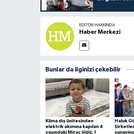
EDITÖR HAKKINDA
Haber Merkezi
Bunlar da ilginizi çekebilir
Klima dış ünitesinden
Haluk G
elektrik akımına kapılan 4
Şirketle
yaşındaki Miraç öldü; 1
sanayind