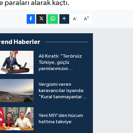
paraları alarak kaçtı.
-
+
A
A
rend Haberler
Ali Kıratlı: "Terörsüz
Türkiye, güçlü
yarınlarımızın
teminatıdır"
Vergisini veren
karavancılar isyanda:
"Kural tanımayanlar
hepimizi zan altında
bırakıyor"
Yeni MİY’den hücum
hattına takviye