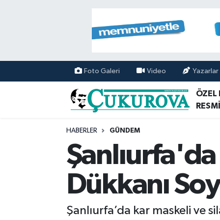
Mersin Nöbetçi Eczaneler
Mersin Hava Durumu
Foto Galeri
Video
Yazarlar
Mersin Namaz Vakitleri
ÖZEL
RESMİ
Mersin Trafik Yoğunluk Haritası
HABERLER
GÜNDEM
Süper Lig Puan Durumu ve Fikstür
Şanlıurfa'da
Tüm Manşetler
Dükkanı So
Son Dakika Haberleri
Şanlıurfa’da kar maskeli ve si
Haber Arşivi