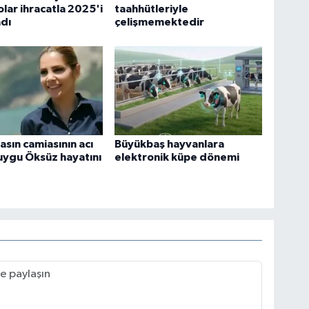
olar ihracatla 2025'i
taahhütleriyle
dı
çelişmemektedir
asın camiasının acı
Büyükbaş hayvanlara
uygu Öksüz hayatını
elektronik küpe dönemi