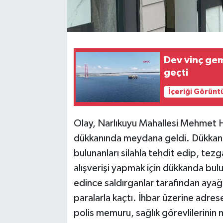
Dev vinç gem
geçti
İçeriği Görünt
Olay, Narlıkuyu Mahallesi Mehmet Ha
dükkanında meydana geldi. Dükkana k
bulunanları silahla tehdit edip, tezgah
alışverişi yapmak için dükkanda bu
edince saldırganlar tarafından ayağın
paralarla kaçtı. İhbar üzerine adrese 
polis memuru, sağlık görevlilerinin 