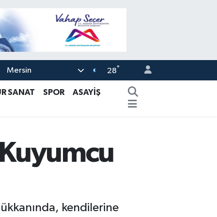
°
Mersin
28
ÜR SANAT
SPOR
ASAYİŞ
şi Kuyumcu
 dükkanında, kendilerine