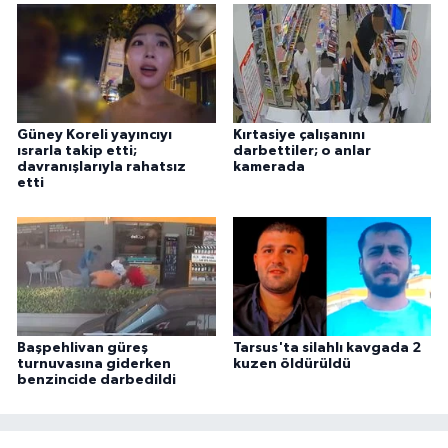
Güney Koreli yayıncıyı
Kırtasiye çalışanını
ısrarla takip etti;
darbettiler; o anlar
davranışlarıyla rahatsız
kamerada
etti
Başpehlivan güreş
Tarsus'ta silahlı kavgada 2
turnuvasına giderken
kuzen öldürüldü
benzincide darbedildi