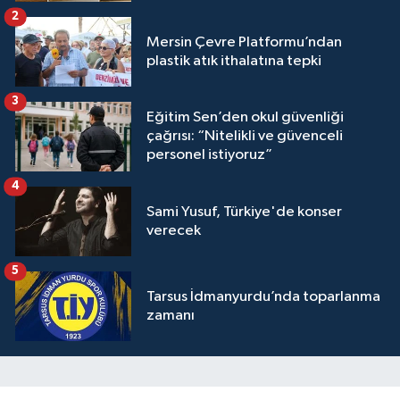
2
Mersin Çevre Platformu’ndan
plastik atık ithalatına tepki
3
Eğitim Sen’den okul güvenliği
çağrısı: “Nitelikli ve güvenceli
personel istiyoruz”
4
Sami Yusuf, Türkiye'de konser
verecek
5
Tarsus İdmanyurdu’nda toparlanma
zamanı