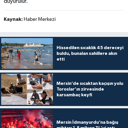
duyurulur."
Kaynak:
Haber Merkezi
Hissedilen sıcaklık 45 dereceyi
buldu, bunalan sahillere akın
etti
Mersin’de sıcaktan kaçışın yolu
Toroslar’ın zirvesinde
karsambaç keyfi
Mersin İdmanyurdu’na bağış
miktarı 1,5 milyon TL'yi aştı