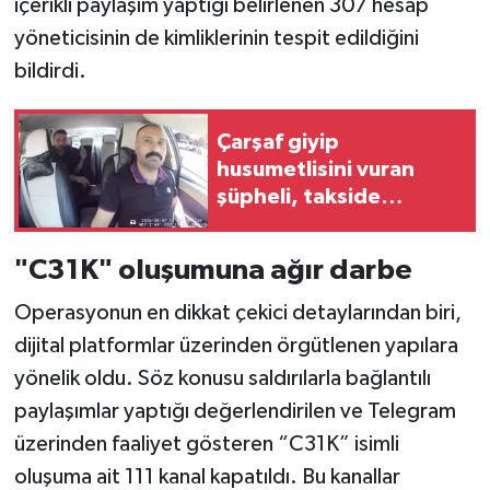
içerikli paylaşım yaptığı belirlenen 307 hesap
yöneticisinin de kimliklerinin tespit edildiğini
bildirdi.
Çarşaf giyip
husumetlisini vuran
şüpheli, takside
yakalandı
"C31K" oluşumuna ağır darbe
Operasyonun en dikkat çekici detaylarından biri,
dijital platformlar üzerinden örgütlenen yapılara
yönelik oldu. Söz konusu saldırılarla bağlantılı
paylaşımlar yaptığı değerlendirilen ve Telegram
üzerinden faaliyet gösteren “C31K” isimli
oluşuma ait 111 kanal kapatıldı. Bu kanallar