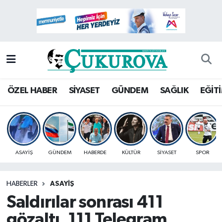
Mersin Nöbetçi Eczaneler
Mersin Hava Durumu
Mersin Namaz Vakitleri
ÖZEL HABER
SİYASET
GÜNDEM
SAĞLIK
EĞİT
Mersin Trafik Yoğunluk Haritası
Süper Lig Puan Durumu ve Fikstür
ASAYİŞ
GÜNDEM
HABERDE
KÜLTÜR
SİYASET
SPOR
Tüm Manşetler
HABERLER
ASAYİŞ
Son Dakika Haberleri
Saldırılar sonrası 411
Haber Arşivi
gözaltı, 111 Telegram