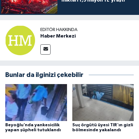
EDITÖR HAKKINDA
Haber Merkezi
Bunlar da ilginizi çekebilir
Beyoğlu’nda yankesicilik
Suç örgütü üyesi TIR'ın gizli
yapan şüpheli tutuklandı
bölmesinde yakalandı