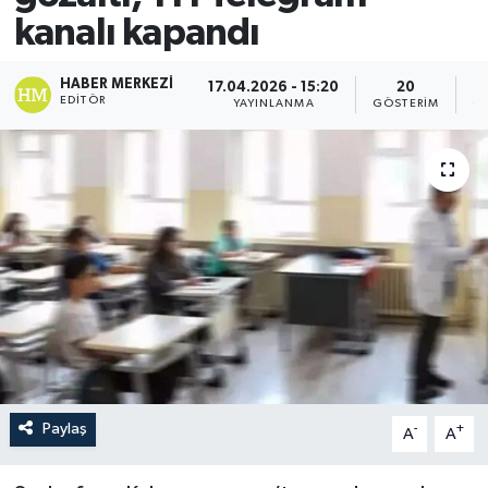
kanalı kapandı
HABER MERKEZI
17.04.2026 - 15:20
20
EDITÖR
YAYINLANMA
GÖSTERIM
O
Paylaş
-
+
A
A