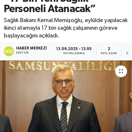
Personeli Atanacak”
Sağlık Bakanı Kemal Memişoğlu, eylülde yapılacak
ikinci atamayla 17 bin sağlık çalışanının göreve
başlayacağını açıkladı.
HABER MERKEZI
13.09.2025 - 13:05
2
EDITÖR
YAYINLANMA
PAYLAŞIM
GÖ