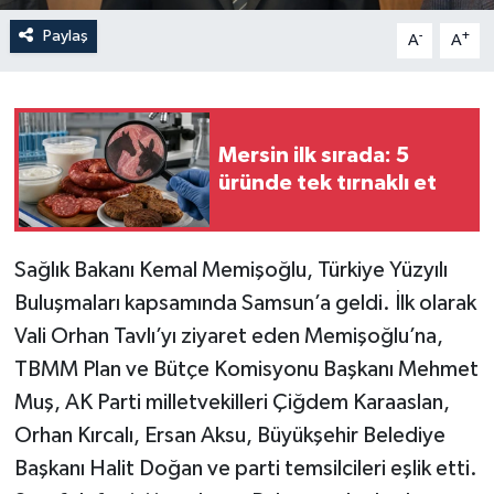
Paylaş
-
+
A
A
Mersin ilk sırada: 5
üründe tek tırnaklı et
Sağlık Bakanı Kemal Memişoğlu, Türkiye Yüzyılı
Buluşmaları kapsamında Samsun’a geldi. İlk olarak
Vali Orhan Tavlı’yı ziyaret eden Memişoğlu’na,
TBMM Plan ve Bütçe Komisyonu Başkanı Mehmet
Muş, AK Parti milletvekilleri Çiğdem Karaaslan,
Orhan Kırcalı, Ersan Aksu, Büyükşehir Belediye
Başkanı Halit Doğan ve parti temsilcileri eşlik etti.