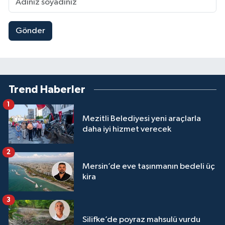
Gönder
Trend Haberler
1
Mezitli Belediyesi yeni araçlarla
daha iyi hizmet verecek
2
Mersin’de eve taşınmanın bedeli üç
kira
3
Silifke’de poyraz mahsulü vurdu