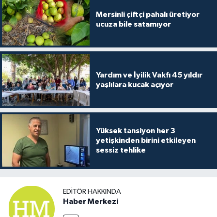
Mersinli çiftçi pahalı üretiyor
ucuza bile satamıyor
Yardım ve İyilik Vakfı 45 yıldır
yaşlılara kucak açıyor
Yüksek tansiyon her 3
yetişkinden birini etkileyen
sessiz tehlike
EDITÖR HAKKINDA
Haber Merkezi