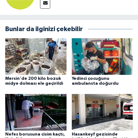
Bunlar da ilginizi çekebilir
Mersin'de 200 kilo bozuk
Yedinci çocuğunu
midye dolması ele geçirildi
ambulansta doğurdu
Nefes borusuna cisim kaçtı,
Hasankeyf gezisinde