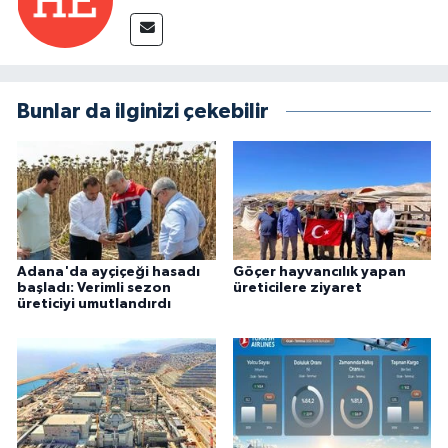
Bunlar da ilginizi çekebilir
Adana'da ayçiçeği hasadı
Göçer hayvancılık yapan
başladı: Verimli sezon
üreticilere ziyaret
üreticiyi umutlandırdı