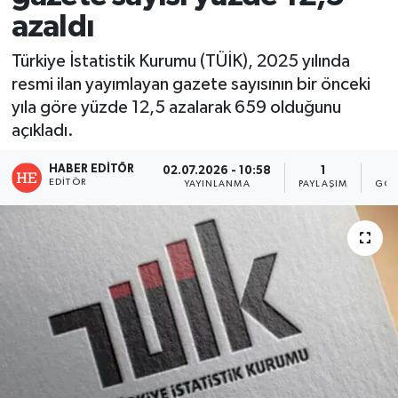
azaldı
Türkiye İstatistik Kurumu (TÜİK), 2025 yılında
resmi ilan yayımlayan gazete sayısının bir önceki
yıla göre yüzde 12,5 azalarak 659 olduğunu
açıkladı.
HABER EDITÖR
02.07.2026 - 10:58
1
EDITÖR
YAYINLANMA
PAYLAŞIM
GÖS