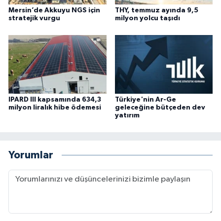
Mersin’de Akkuyu NGS için
THY, temmuz ayında 9,5
stratejik vurgu
milyon yolcu taşıdı
IPARD III kapsamında 634,3
Türkiye'nin Ar-Ge
milyon liralık hibe ödemesi
geleceğine bütçeden dev
yatırım
Yorumlar