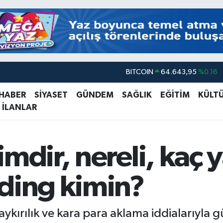
DOLAR
47,6704
%0
EURO
55,0406
%-0.08
 HABER
SİYASET
GÜNDEM
SAĞLIK
EĞİTİM
KÜLT
 İLANLAR
STERLİN
64,2143
%0
GRAM ALTIN
6500.87
%0.12
BİST100
13.799
%70
imdir, nereli, kaç 
BITCOIN
64.643,95
%0.16
lding kimin?
ykırılık ve kara para aklama iddialarıyla