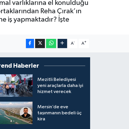
mal varlıklarına el konulduğu
 ortaklarından Reha Çırak’ın
ne iş yapmaktadır? İşte
-
+
A
A
rend Haberler
Mezitli Belediyesi
yeni araçlarla daha iyi
hizmet verecek
Mersin’de eve
taşınmanın bedeli üç
kira