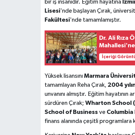
bir iş insanıdır. Eğitim hayatına
İzmi
Lisesi
'nde başlayan Çırak, üniversi
Fakültesi
'nde tamamlamıştır.
Dr. Ali Rıza
Mahallesi'ne
İçeriği Görünt
Yüksek lisansını
Marmara Üniversi
tamamlayan Reha Çırak,
2004 yılı
unvanını almıştır. Eğitim hayatının 
sürdüren Çırak;
Wharton School (
School of Business
ve
Columbia 
finans alanında çeşitli programlara k