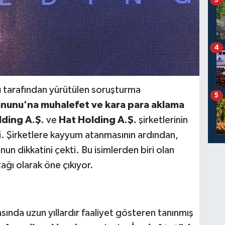
4
ı
tarafından yürütülen soruşturma
5
nunu'na muhalefet ve kara para aklama
lding A.Ş.
ve
Hat Holding A.Ş.
şirketlerinin
ldi. Şirketlere kayyum atanmasının ardından,
un dikkatini çekti. Bu isimlerden biri olan
tağı olarak öne çıkıyor.
asında uzun yıllardır faaliyet gösteren tanınmış