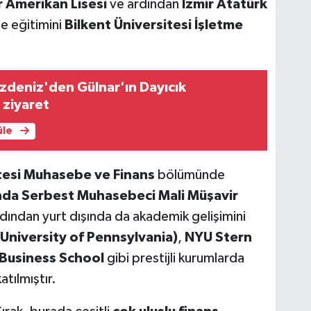
r Amerikan Lisesi
ve ardından
İzmir Atatürk
te eğitimini
Bilkent Üniversitesi İşletme
 Özdeniz'den Gülnar'ın Dayıcık
 ziyaret
üle
tesi Muhasebe ve Finans
bölümünde
nda Serbest Muhasebeci Mali Müşavir
ardından yurt dışında da akademik gelişimini
University of Pennsylvania)
,
NYU Stern
Business School
gibi prestijli kurumlarda
atılmıştır.