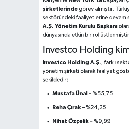
Kariyerine
New York’ta
başlayan Çı
şirketlerinde
görev almıştır. Türki
sektöründeki faaliyetlerine devam
A.Ş. Yönetim Kurulu Başkanı
olara
dünyasında etkin bir rol üstlenmiştir
Investco Holding kim
Investco Holding A.Ş.
, farklı sek
yönetim şirketi olarak faaliyet göste
şekildedir:
Mustafa Ünal
– %55,75
Reha Çırak
– %24,25
Nihat Özçelik
– %9,99