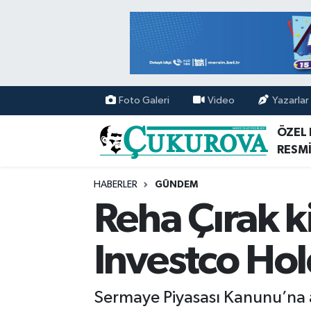
Mersin Nöbetçi Eczaneler
Mersin Hava Durumu
Foto Galeri
Video
Yazarlar
Mersin Namaz Vakitleri
ÖZEL
RESMİ
Mersin Trafik Yoğunluk Haritası
HABERLER
GÜNDEM
Süper Lig Puan Durumu ve Fikstür
Reha Çırak k
Tüm Manşetler
Investco Ho
Son Dakika Haberleri
Sermaye Piyasası Kanunu’na a
Haber Arşivi