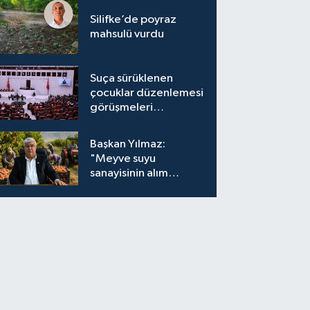
Silifke’de poyraz
mahsulü vurdu
Suça sürüklenen
çocuklar düzenlemesi
görüşmeleri
tamamlandı
Başkan Yılmaz:
"Meyve suyu
sanayisinin alım
fiyatları yeniden
değerlendirilmeli''