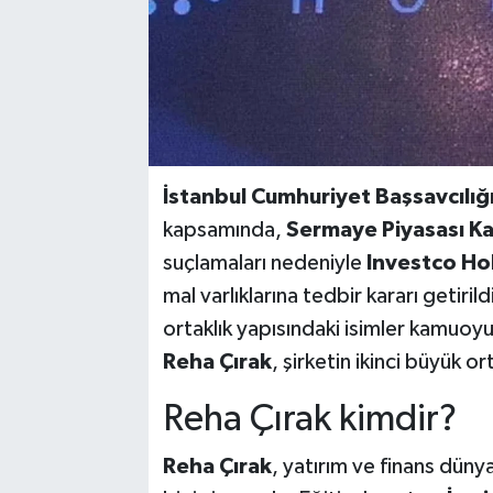
İstanbul Cumhuriyet Başsavcılığ
kapsamında,
Sermaye Piyasası Ka
suçlamaları nedeniyle
Investco Ho
mal varlıklarına tedbir kararı getiri
ortaklık yapısındaki isimler kamuoyun
Reha Çırak
, şirketin ikinci büyük or
Reha Çırak kimdir?
Reha Çırak
, yatırım ve finans düny