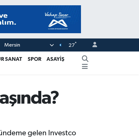
°
Mersin
27
ÜR SANAT
SPOR
ASAYİŞ
yaşında?
 gündeme gelen Investco