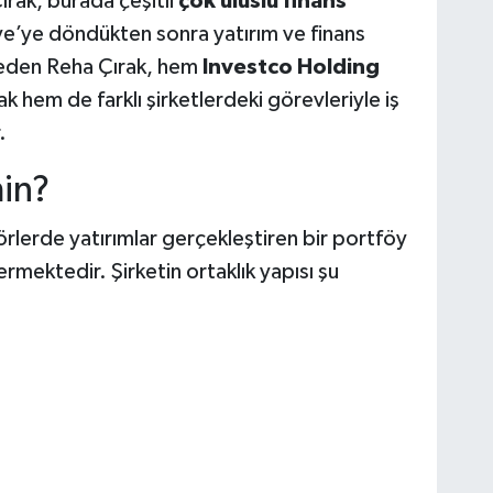
rak, burada çeşitli
çok uluslu finans
ye’ye döndükten sonra yatırım ve finans
 eden Reha Çırak, hem
Investco Holding
k hem de farklı şirketlerdeki görevleriyle iş
.
in?
törlerde yatırımlar gerçekleştiren bir portföy
rmektedir. Şirketin ortaklık yapısı şu