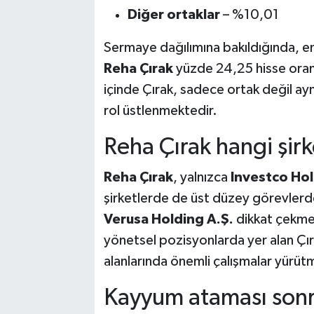
Diğer ortaklar
– %10,01
Sermaye dağılımına bakıldığında, 
Reha Çırak
yüzde 24,25 hisse oranı
içinde Çırak, sadece ortak değil ay
rol üstlenmektedir.
Reha Çırak hangi şirk
Reha Çırak
, yalnızca
Investco Ho
şirketlerde de üst düzey görevlerde
Verusa Holding A.Ş.
dikkat çekmek
yönetsel pozisyonlarda yer alan Çıra
alanlarında önemli çalışmalar yürüt
Kayyum ataması sonr