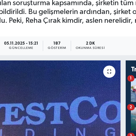
ılan soruşturma kapsamında, şirketin tüm 
ldirildi. Bu gelişmelerin ardından, şirket
 Peki, Reha Çırak kimdir, aslen nerelidir, 
05.11.2025 - 15:21
187
2 DK
GÜNCELLEME
GÖSTERIM
OKUNMA SÜRESI
T
1
2
3