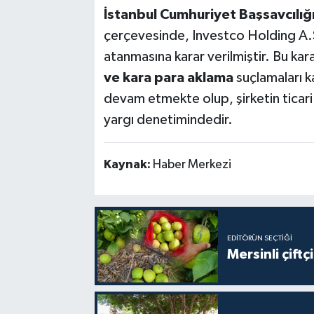
İstanbul Cumhuriyet Başsavcılığ
çerçevesinde, Investco Holding A.
atanmasına karar verilmiştir. Bu kar
ve kara para aklama
suçlamaları k
devam etmekte olup, şirketin ticari f
yargı denetimindedir.
Kaynak:
Haber Merkezi
EDITÖRÜN SEÇTIĞI
Mersinli çift