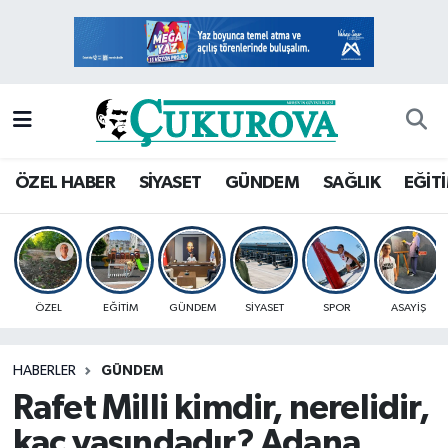
Mersin Nöbetçi Eczaneler
Mersin Hava Durumu
Mersin Namaz Vakitleri
ÖZEL HABER
SİYASET
GÜNDEM
SAĞLIK
EĞİT
Mersin Trafik Yoğunluk Haritası
Süper Lig Puan Durumu ve Fikstür
ÖZEL
EĞİTİM
GÜNDEM
SİYASET
SPOR
ASAYİŞ
Tüm Manşetler
HABERLER
GÜNDEM
Son Dakika Haberleri
Rafet Milli kimdir, nerelidir,
Haber Arşivi
kaç yaşındadır? Adana