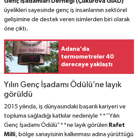
Genç İşadamları Derneği (Çukurova GİAD)
üyelikleri sayesinde genç iş insanlarının sektörel
gelişimine de destek veren isimlerden biri olarak
öne çıktı.
Adana'da
termometreler 40
dereceye yaklaştı
Yılın Genç İşadamı Ödülü’ne layık
görüldü
2015 yılında, iş dünyasındaki başarılı kariyeri ve
topluma sağladığı katkılar nedeniyle **“Yılın
Genç İşadamı Ödülü”**ne layık görülen
Rafet
Milli
, bölge sanayisinin kalkınması adına yürüttüğü