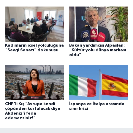
Kadınların içsel yolculuğuna
Bakan yardımcısı Alpaslan:
“Sevgi Sanatı” dokunuşu
“Kültür yolu dünya markası
oldu”
CHP'li Kış “Avrupa kendi
İspanya ve İtalya arasında
çöpünden kurtulacak diye
sınır krizi
Akdeniz’i feda
edemezsiniz!”