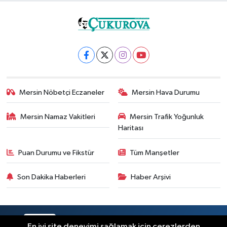
Mersin Nöbetçi Eczaneler
Mersin Hava Durumu
Mersin Namaz Vakitleri
Mersin Trafik Yoğunluk
Haritası
Puan Durumu ve Fikstür
Tüm Manşetler
Son Dakika Haberleri
Haber Arşivi
RSS
Copyright © 2025. Her hakkı saklıdır.
En iyi site deneyimi sağlamak için çerezlerden