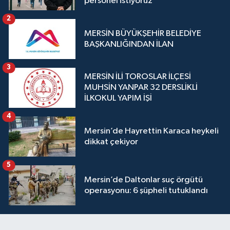
personel istiyoruz”
2
MERSİN BÜYÜKŞEHİR BELEDİYE
BAŞKANLIĞINDAN İLAN
3
MERSİN İLİ TOROSLAR İLÇESİ
MUHSİN YANPAR 32 DERSLİKLİ
İLKOKUL YAPIM İŞİ
4
Mersin’de Hayrettin Karaca heykeli
dikkat çekiyor
5
Mersin’de Daltonlar suç örgütü
operasyonu: 6 şüpheli tutuklandı