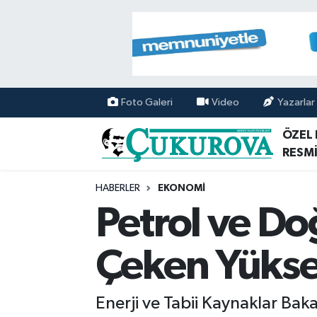
Mersin Nöbetçi Eczaneler
Mersin Hava Durumu
Foto Galeri
Video
Yazarlar
Mersin Namaz Vakitleri
ÖZEL
RESMİ
Mersin Trafik Yoğunluk Haritası
HABERLER
EKONOMİ
Süper Lig Puan Durumu ve Fikstür
Petrol ve Do
Tüm Manşetler
Çeken Yükse
Son Dakika Haberleri
Enerji ve Tabii Kaynaklar Baka
Haber Arşivi