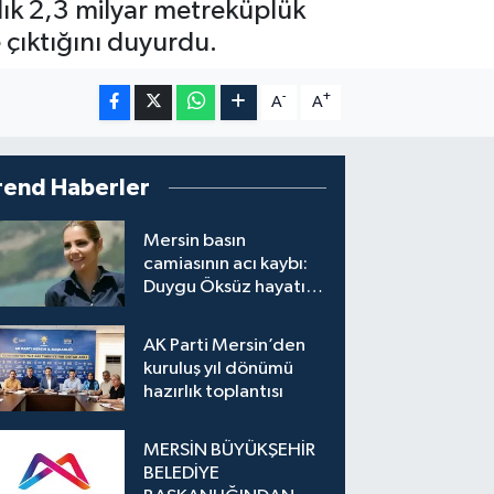
llık 2,3 milyar metreküplük
 çıktığını duyurdu.
-
+
A
A
rend Haberler
Mersin basın
camiasının acı kaybı:
Duygu Öksüz hayatını
kaybetti
AK Parti Mersin’den
kuruluş yıl dönümü
hazırlık toplantısı
MERSİN BÜYÜKŞEHİR
BELEDİYE