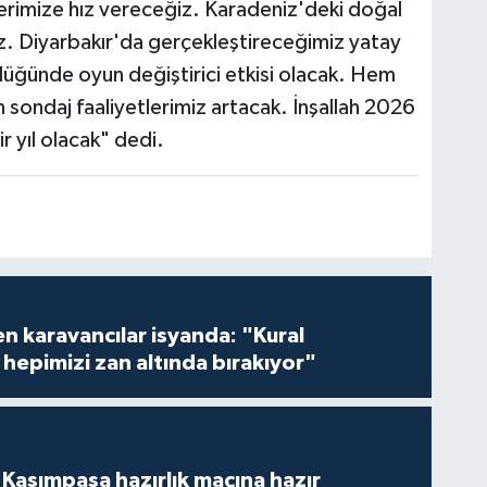
tlerimize hız vereceğiz. Karadeniz'deki doğal
ğız. Diyarbakır'da gerçekleştireceğimiz yatay
lüğünde oyun değiştirici etkisi olacak. Hem
 sondaj faaliyetlerimiz artacak. İnşallah 2026
r yıl olacak" dedi.
en karavancılar isyanda: "Kural
hepimizi zan altında bırakıyor"
Kasımpaşa hazırlık maçına hazır