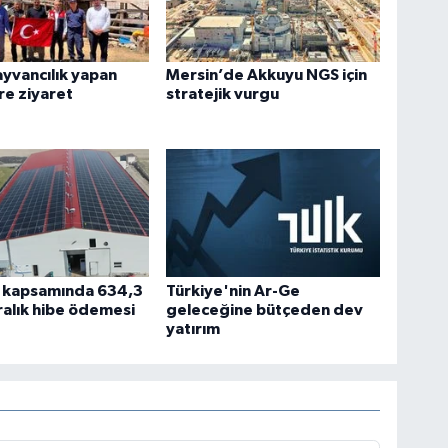
yvancılık yapan
Mersin’de Akkuyu NGS için
ere ziyaret
stratejik vurgu
I kapsamında 634,3
Türkiye'nin Ar-Ge
iralık hibe ödemesi
geleceğine bütçeden dev
yatırım