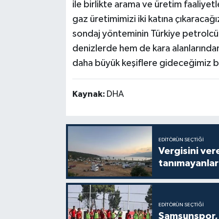
ile birlikte arama ve üretim faaliye
gaz üretimimizi iki katına çıkaraca
sondaj yönteminin Türkiye petrolcü
denizlerde hem de kara alanlarından
daha büyük keşiflere gideceğimiz bi
Kaynak:
DHA
EDITÖRÜN SEÇTIĞI
Vergisini ver
tanımayanlar 
EDITÖRÜN SEÇTIĞI
Samsunspor, 