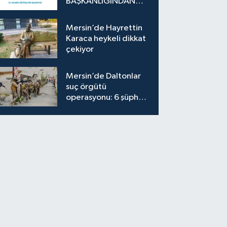
BAŞKANLIĞINDAN
İLAN
Mersin’de Hayrettin
Karaca heykeli dikkat
çekiyor
Mersin’de Daltonlar
suç örgütü
operasyonu: 6 şüpheli
tutuklandı