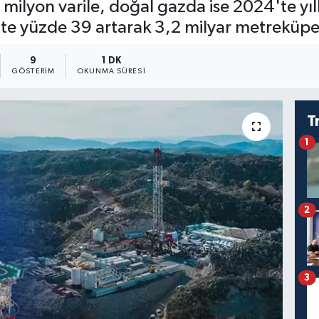
9 milyon varile, doğal gazda ise 2024'te yı
'te yüzde 39 artarak 3,2 milyar metreküpe
9
1 DK
GÖSTERIM
OKUNMA SÜRESI
T
1
2
3