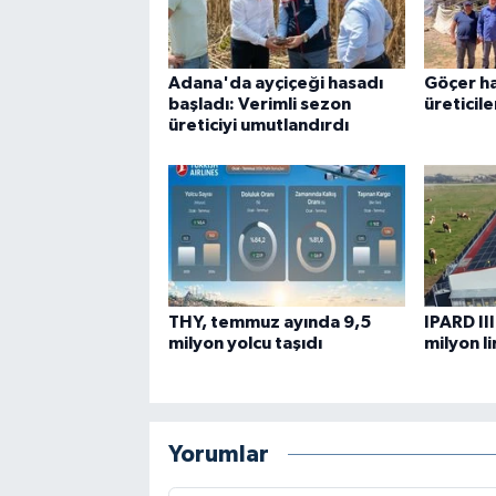
Adana'da ayçiçeği hasadı
Göçer ha
başladı: Verimli sezon
üreticil
üreticiyi umutlandırdı
THY, temmuz ayında 9,5
IPARD II
milyon yolcu taşıdı
milyon l
Yorumlar