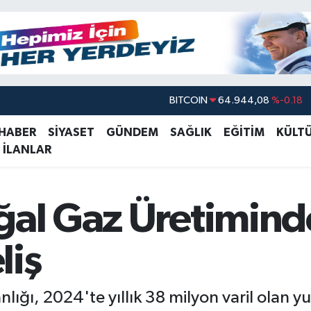
BITCOIN
64.944,08
%-0.18
DOLAR
47,7436
%0.18
 HABER
SİYASET
GÜNDEM
SAĞLIK
EĞİTİM
KÜLT
EURO
55,2510
%0.32
 İLANLAR
STERLİN
64,4811
%0.38
GRAM ALTIN
6660.55
%0.03
ğal Gaz Üretimind
BİST100
13.779
%-14
liş
nlığı, 2024'te yıllık 38 milyon varil olan yu