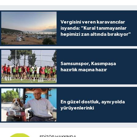
Vergisini veren karavancılar
isyanda: "Kural tanımayanlar
hepimizi zan altında bırakıyor"
Samsunspor, Kasımpaşa
hazırlık maçına hazır
En güzel dostluk, aynı yolda
yürüyenlerinki