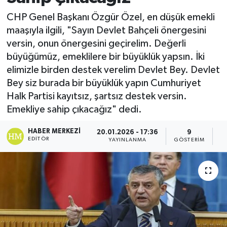
CHP Genel Başkanı Özgür Özel, en düşük emekli
maaşıyla ilgili, "Sayın Devlet Bahçeli önergesini
versin, onun önergesini geçirelim. Değerli
büyüğümüz, emeklilere bir büyüklük yapsın. İki
elimizle birden destek verelim Devlet Bey. Devlet
Bey siz burada bir büyüklük yapın Cumhuriyet
Halk Partisi kayıtsız, şartsız destek versin.
Emekliye sahip çıkacağız" dedi.
HABER MERKEZI
20.01.2026 - 17:36
9
EDITÖR
YAYINLANMA
GÖSTERIM
O