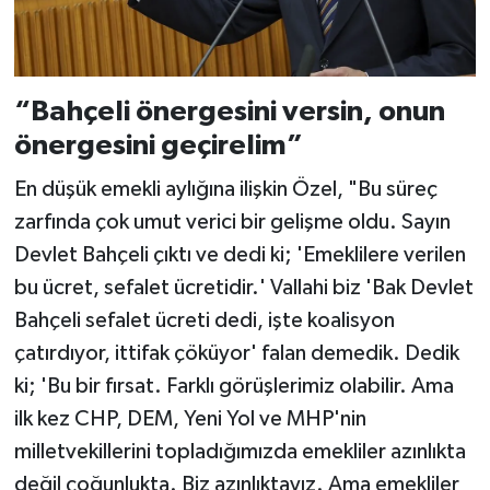
“Bahçeli önergesini versin, onun
önergesini geçirelim”
En düşük emekli aylığına ilişkin Özel, "Bu süreç
zarfında çok umut verici bir gelişme oldu. Sayın
Devlet Bahçeli çıktı ve dedi ki; 'Emeklilere verilen
bu ücret, sefalet ücretidir.' Vallahi biz 'Bak Devlet
Bahçeli sefalet ücreti dedi, işte koalisyon
çatırdıyor, ittifak çöküyor' falan demedik. Dedik
ki; 'Bu bir fırsat. Farklı görüşlerimiz olabilir. Ama
ilk kez CHP, DEM, Yeni Yol ve MHP'nin
milletvekillerini topladığımızda emekliler azınlıkta
değil çoğunlukta. Biz azınlıktayız. Ama emekliler