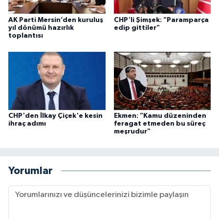
AK Parti Mersin’den kuruluş
CHP'li Şimşek: "Paramparça
yıl dönümü hazırlık
edip gittiler"
toplantısı
CHP'den İlkay Çiçek'e kesin
Ekmen: "Kamu düzeninden
ihraç adımı
feragat etmeden bu süreç
meşrudur"
Yorumlar