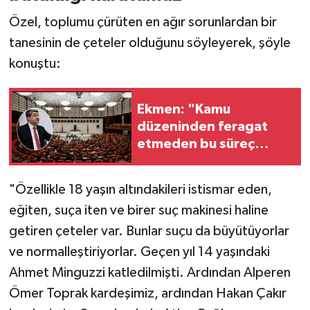
Özel, toplumu çürüten en ağır sorunlardan bir
tanesinin de çeteler olduğunu söyleyerek, şöyle
konuştu:
Ekmen: "Kamu
düzeninden feragat
etmeden bu süreç
meşrudur"
"Özellikle 18 yaşın altındakileri istismar eden,
eğiten, suça iten ve birer suç makinesi haline
getiren çeteler var. Bunlar suçu da büyütüyorlar
ve normalleştiriyorlar. Geçen yıl 14 yaşındaki
Ahmet Minguzzi katledilmişti. Ardından Alperen
Ömer Toprak kardeşimiz, ardından Hakan Çakır