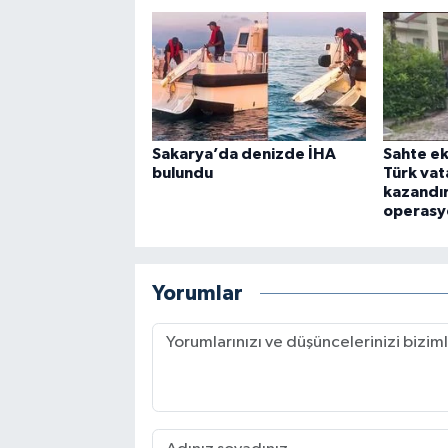
Sakarya’da denizde İHA
Sahte ek
bulundu
Türk vat
kazandı
operasy
Yorumlar