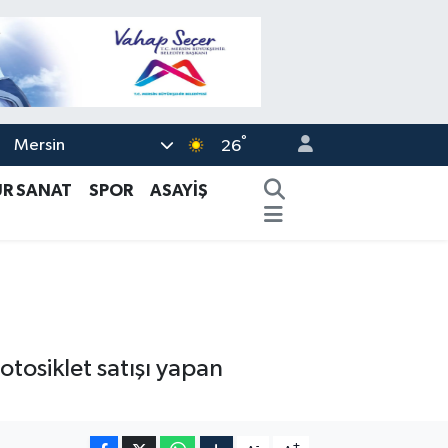
°
Mersin
26
ÜR SANAT
SPOR
ASAYİŞ
tosiklet satışı yapan
-
+