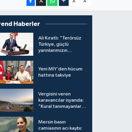
A
A
rend Haberler
Ali Kıratlı: "Terörsüz
Türkiye, güçlü
yarınlarımızın
teminatıdır"
Yeni MİY’den hücum
hattına takviye
Vergisini veren
karavancılar isyanda:
"Kural tanımayanlar
hepimizi zan altında
bırakıyor"
Mersin basın
camiasının acı kaybı: