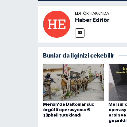
EDITÖR HAKKINDA
Haber Editör
Bunlar da ilginizi çekebilir
Mersin’de Daltonlar suç
Mersin’d
örgütü operasyonu: 6
operasy
şüpheli tutuklandı
eroin ve 
geçirildi