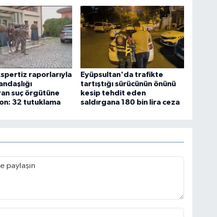
spertiz raporlarıyla
Eyüpsultan'da trafikte
andaşlığı
tartıştığı sürücünün önünü
ran suç örgütüne
kesip tehdit eden
on: 32 tutuklama
saldırgana 180 bin lira ceza