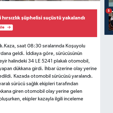
5
 hırsızlık şüphelisi suçüstü yakalandı
üle
ı.Kaza, saat 08:30 sıralarında Koşuyolu
dana geldi. İddiaya göre, sürücüsünün
eyir halindeki 34 LE 5241 plakalı otomobil,
yapan dükkana girdi. İhbar üzerine olay yerine
vk edildi. Kazada otomobil sürücüsü yaralandı.
aralı sürücü sağlık ekipleri tarafından
kkana giren otomobil olay yerine gelen
oluşurken, ekipler kazayla ilgili inceleme