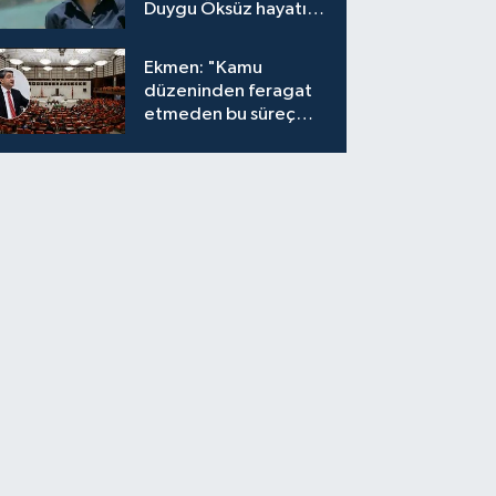
Duygu Öksüz hayatını
kaybetti
Ekmen: "Kamu
düzeninden feragat
etmeden bu süreç
meşrudur"