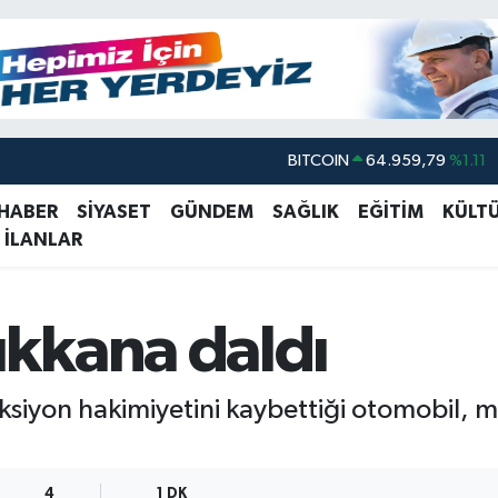
BITCOIN
64.959,79
%1.11
DOLAR
47,7436
%0.18
 HABER
SİYASET
GÜNDEM
SAĞLIK
EĞİTİM
KÜLT
EURO
55,2510
%0.32
 İLANLAR
STERLİN
64,4811
%0.38
GRAM ALTIN
6660.55
%0.03
kkana daldı
BİST100
13.779
%-14
siyon hakimiyetini kaybettiği otomobil, mo
4
1 DK