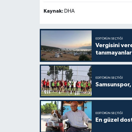
Kaynak:
DHA
EDITÖRÜN SEÇTIĞI
Vergisini ver
tanımayanlar 
EDITÖRÜN SEÇTIĞI
Samsunspor, 
EDITÖRÜN SEÇTIĞI
En güzel dost