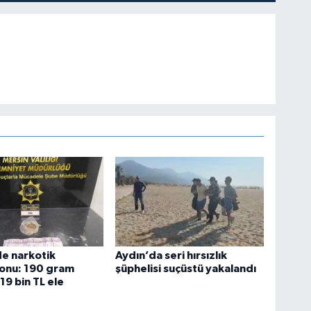
e narkotik
Aydın’da seri hırsızlık
onu: 190 gram
şüphelisi suçüstü yakalandı
19 bin TL ele