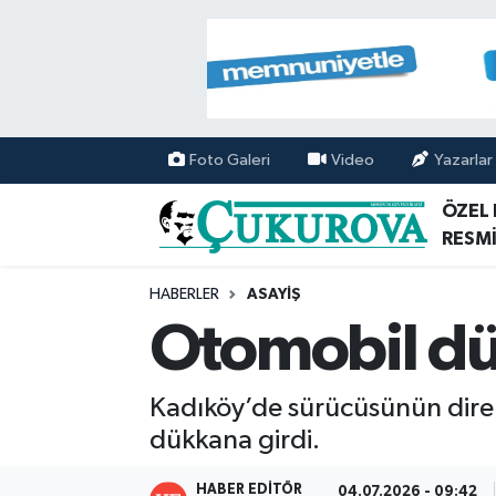
Mersin Nöbetçi Eczaneler
Mersin Hava Durumu
Foto Galeri
Video
Yazarlar
Mersin Namaz Vakitleri
ÖZEL
RESMİ
Mersin Trafik Yoğunluk Haritası
HABERLER
ASAYİŞ
Süper Lig Puan Durumu ve Fikstür
Otomobil dü
Tüm Manşetler
Kadıköy’de sürücüsünün direk
Son Dakika Haberleri
dükkana girdi.
Haber Arşivi
HABER EDITÖR
04.07.2026 - 09:42