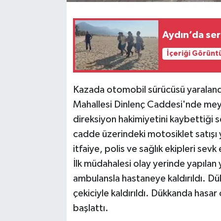
Aydın’da seri
İçeriği Görünt
Kazada otomobil sürücüsü yaraland
Mahallesi Dinlenç Caddesi'nde mey
direksiyon hakimiyetini kaybettiği s
cadde üzerindeki motosiklet satışı 
itfaiye, polis ve sağlık ekipleri se
İlk müdahalesi olay yerinde yapılan y
ambulansla hastaneye kaldırıldı. Dü
çekiciyle kaldırıldı. Dükkanda hasar 
başlattı.