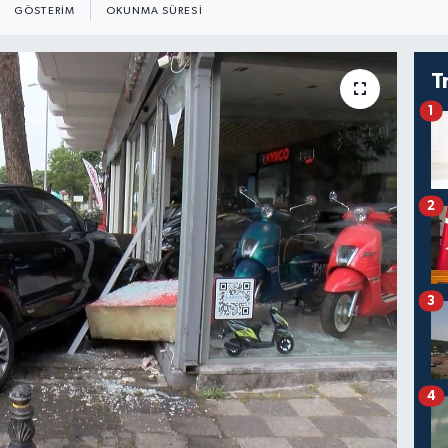
GÖSTERIM
OKUNMA SÜRESI
T
1
2
3
4