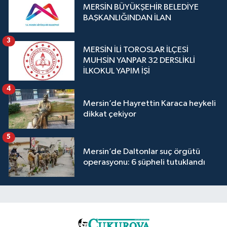
MERSİN BÜYÜKŞEHİR BELEDİYE
BAŞKANLIĞINDAN İLAN
3
MERSİN İLİ TOROSLAR İLÇESİ
MUHSİN YANPAR 32 DERSLİKLİ
İLKOKUL YAPIM İŞİ
4
Mersin’de Hayrettin Karaca heykeli
dikkat çekiyor
5
Mersin’de Daltonlar suç örgütü
operasyonu: 6 şüpheli tutuklandı