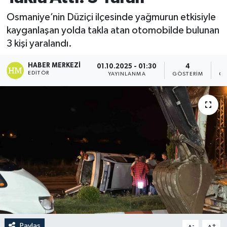
Osmaniye’nin Düziçi ilçesinde yağmurun etkisiyle
kayganlaşan yolda takla atan otomobilde bulunan
3 kişi yaralandı.
HABER MERKEZI
01.10.2025 - 01:30
4
EDITÖR
YAYINLANMA
GÖSTERIM
OK
Paylaş
-
+