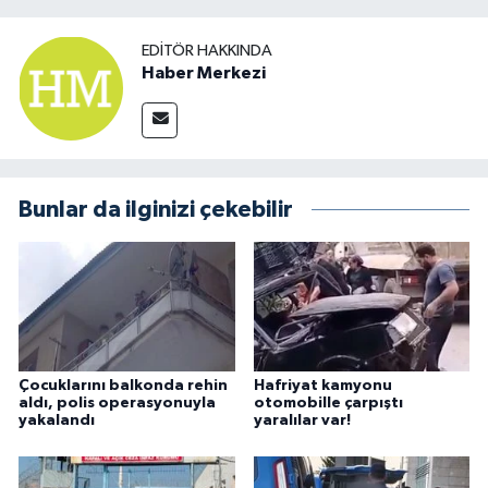
EDITÖR HAKKINDA
Haber Merkezi
Bunlar da ilginizi çekebilir
Çocuklarını balkonda rehin
Hafriyat kamyonu
aldı, polis operasyonuyla
otomobille çarpıştı
yakalandı
yaralılar var!