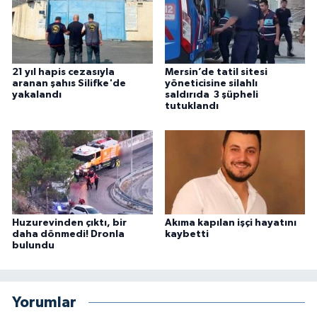
21 yıl hapis cezasıyla
Mersin’de tatil sitesi
aranan şahıs Silifke'de
yöneticisine silahlı
yakalandı
saldırıda 3 şüpheli
tutuklandı
Huzurevinden çıktı, bir
Akıma kapılan işçi hayatını
daha dönmedi! Dronla
kaybetti
bulundu
Yorumlar