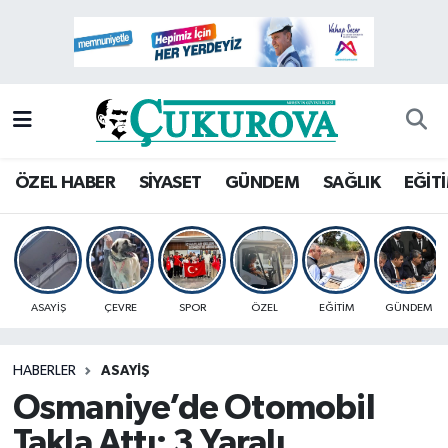
Mersin Nöbetçi Eczaneler
Mersin Hava Durumu
Mersin Namaz Vakitleri
ÖZEL HABER
SİYASET
GÜNDEM
SAĞLIK
EĞİT
Mersin Trafik Yoğunluk Haritası
Süper Lig Puan Durumu ve Fikstür
ASAYİŞ
ÇEVRE
SPOR
ÖZEL
EĞİTİM
GÜNDEM
Tüm Manşetler
HABERLER
ASAYİŞ
Son Dakika Haberleri
Osmaniye’de Otomobil
Haber Arşivi
Takla Attı: 3 Yaralı