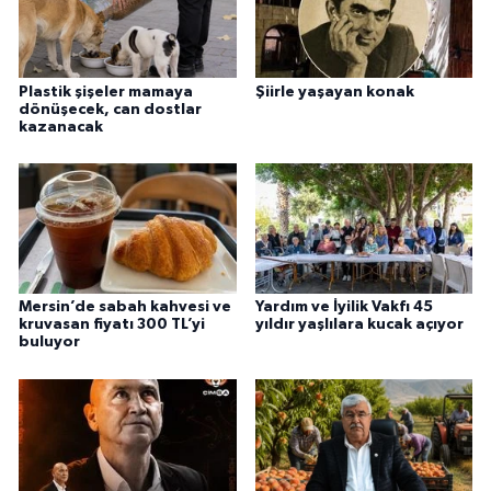
Plastik şişeler mamaya
Şiirle yaşayan konak
dönüşecek, can dostlar
kazanacak
Mersin’de sabah kahvesi ve
Yardım ve İyilik Vakfı 45
kruvasan fiyatı 300 TL’yi
yıldır yaşlılara kucak açıyor
buluyor