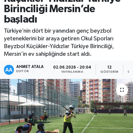
Birinciliği Mersin’de
başladı
Türkiye’nin dört bir yanından genç beyzbol
yeteneklerini bir araya getiren Okul Sporları
Beyzbol Küçükler-Yıldızlar Türkiye Birinciliği,
Mersin’in ev sahipliğinde start aldı.
AHMET ATALA
02.06.2026 - 20:04
12
EDITÖR
YAYINLANMA
GÖSTERIM
OK