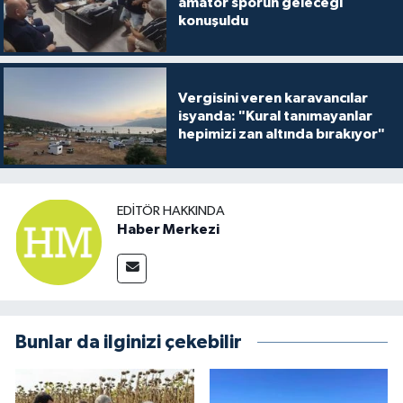
amatör sporun geleceği
konuşuldu
Vergisini veren karavancılar
isyanda: "Kural tanımayanlar
hepimizi zan altında bırakıyor"
EDITÖR HAKKINDA
Haber Merkezi
Bunlar da ilginizi çekebilir