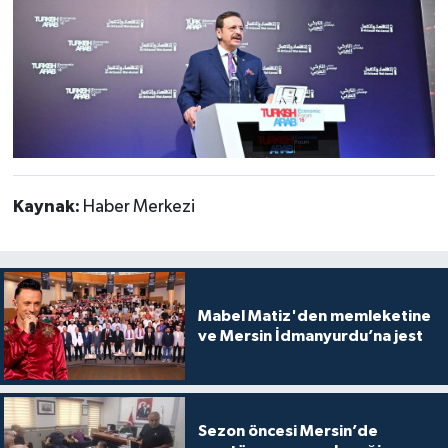
Kaynak:
Haber Merkezi
Mabel Matiz'den memleketine
ve Mersin İdmanyurdu’na jest
Sezon öncesi Mersin’de