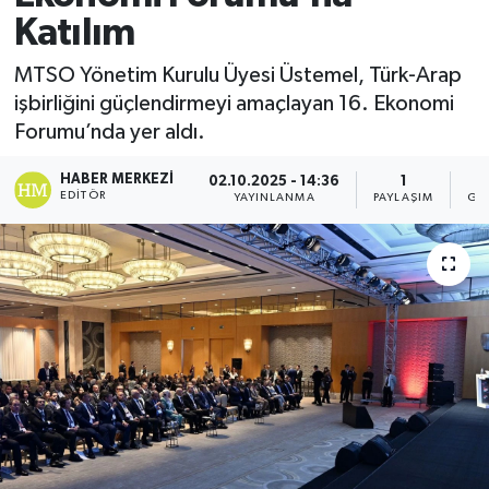
Katılım
MTSO Yönetim Kurulu Üyesi Üstemel, Türk-Arap
işbirliğini güçlendirmeyi amaçlayan 16. Ekonomi
Forumu’nda yer aldı.
HABER MERKEZI
02.10.2025 - 14:36
1
EDITÖR
YAYINLANMA
PAYLAŞIM
GÖ