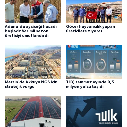
Adana'da ayçiçeği hasadı
Göçer hayvancılık yapan
başladı: Verimli sezon
üreticilere ziyaret
üreticiyi umutlandırdı
Mersin’de Akkuyu NGS için
THY, temmuz ayında 9,5
stratejik vurgu
milyon yolcu taşıdı