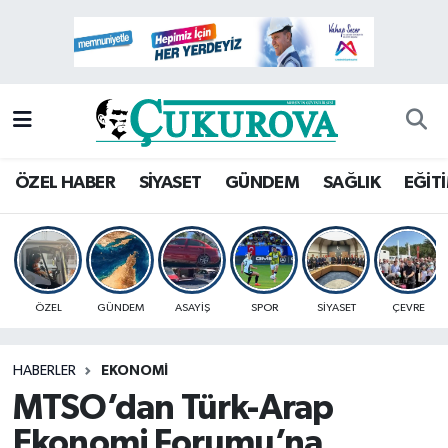
Mersin Nöbetçi Eczaneler
Mersin Hava Durumu
Mersin Namaz Vakitleri
ÖZEL HABER
SİYASET
GÜNDEM
SAĞLIK
EĞİT
Mersin Trafik Yoğunluk Haritası
Süper Lig Puan Durumu ve Fikstür
ÖZEL
GÜNDEM
ASAYİŞ
SPOR
SİYASET
ÇEVRE
Tüm Manşetler
HABERLER
EKONOMİ
Son Dakika Haberleri
MTSO’dan Türk-Arap
Haber Arşivi
Ekonomi Forumu’na