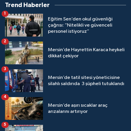
Trend Haberler
1
Eğitim Sen’den okul güvenliği
çağrısı: “Nitelikli ve güvenceli
personel istiyoruz”
2
Mersin’de Hayrettin Karaca heykeli
dikkat çekiyor
3
Mersin’de tatil sitesi yöneticisine
silahlı saldırıda 3 şüpheli tutuklandı
4
Mersin’de aşırı sıcaklar araç
arızalarını artırıyor
5