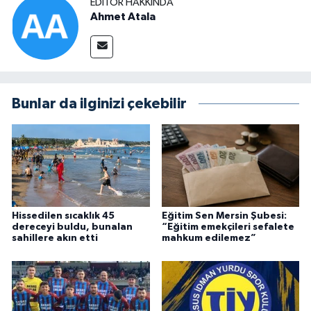
EDITÖR HAKKINDA
Ahmet Atala
Bunlar da ilginizi çekebilir
Hissedilen sıcaklık 45
Eğitim Sen Mersin Şubesi:
dereceyi buldu, bunalan
“Eğitim emekçileri sefalete
sahillere akın etti
mahkum edilemez”