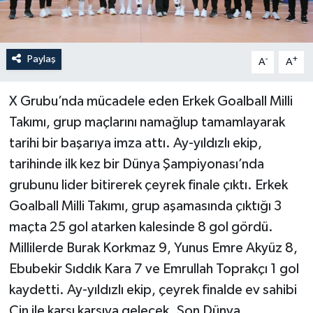
Paylaş
-
+
A
A
X Grubu’nda mücadele eden Erkek Goalball Milli
Takımı, grup maçlarını namağlup tamamlayarak
tarihi bir başarıya imza attı. Ay-yıldızlı ekip,
tarihinde ilk kez bir Dünya Şampiyonası’nda
grubunu lider bitirerek çeyrek finale çıktı. Erkek
Goalball Milli Takımı, grup aşamasında çıktığı 3
maçta 25 gol atarken kalesinde 8 gol gördü.
Millilerde Burak Korkmaz 9, Yunus Emre Akyüz 8,
Ebubekir Sıddık Kara 7 ve Emrullah Toprakçı 1 gol
kaydetti. Ay-yıldızlı ekip, çeyrek finalde ev sahibi
Çin ile karşı karşıya gelecek. Son Dünya