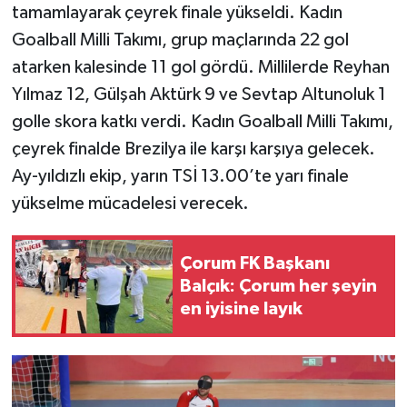
tamamlayarak çeyrek finale yükseldi. Kadın
Goalball Milli Takımı, grup maçlarında 22 gol
atarken kalesinde 11 gol gördü. Millilerde Reyhan
Yılmaz 12, Gülşah Aktürk 9 ve Sevtap Altunoluk 1
golle skora katkı verdi. Kadın Goalball Milli Takımı,
çeyrek finalde Brezilya ile karşı karşıya gelecek.
Ay-yıldızlı ekip, yarın TSİ 13.00’te yarı finale
yükselme mücadelesi verecek.
Çorum FK Başkanı
Balçık: Çorum her şeyin
en iyisine layık