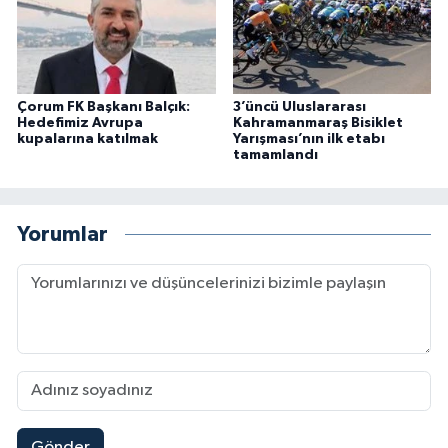
Çorum FK Başkanı Balçık:
3’üncü Uluslararası
Hedefimiz Avrupa
Kahramanmaraş Bisiklet
kupalarına katılmak
Yarışması’nın ilk etabı
tamamlandı
Yorumlar
Gönder