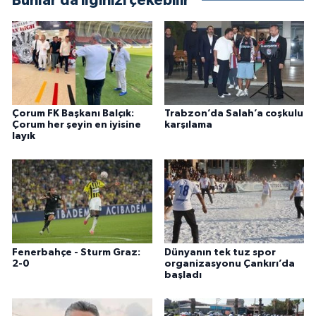
Bunlar da ilginizi çekebilir
Çorum FK Başkanı Balçık:
Trabzon’da Salah’a coşkulu
Çorum her şeyin en iyisine
karşılama
layık
Fenerbahçe - Sturm Graz:
Dünyanın tek tuz spor
2-0
organizasyonu Çankırı’da
başladı