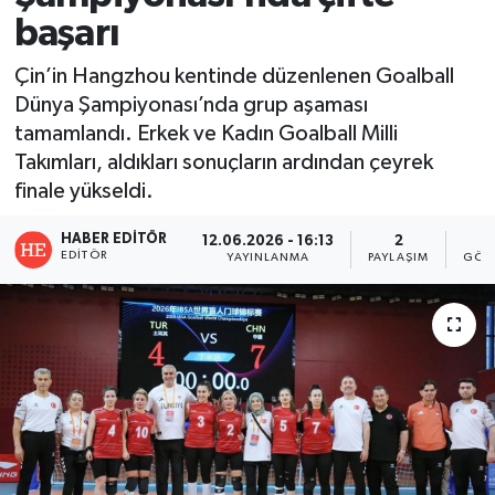
başarı
Çin’in Hangzhou kentinde düzenlenen Goalball
Dünya Şampiyonası’nda grup aşaması
tamamlandı. Erkek ve Kadın Goalball Milli
Takımları, aldıkları sonuçların ardından çeyrek
finale yükseldi.
HABER EDITÖR
12.06.2026 - 16:13
2
EDITÖR
YAYINLANMA
PAYLAŞIM
GÖS