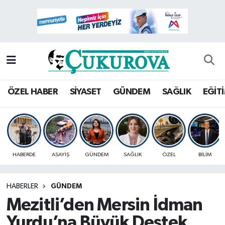
Mersin Nöbetçi Eczaneler
Mersin Hava Durumu
Mersin Namaz Vakitleri
ÖZEL HABER
SİYASET
GÜNDEM
SAĞLIK
EĞİT
Mersin Trafik Yoğunluk Haritası
Süper Lig Puan Durumu ve Fikstür
HABERDE
ASAYİŞ
GÜNDEM
SAĞLIK
ÖZEL
BİLİM
Tüm Manşetler
HABERLER
GÜNDEM
Son Dakika Haberleri
Mezitli’den Mersin İdman
Haber Arşivi
Yurdu’na Büyük Destek