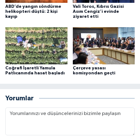
ABD’de yangın söndürme
Vali Toros, Kıbrıs Gazisi
helikopteri düştü: 2 kişi
Asım Cengiz’i evinde
kayıp
ziyaret etti
Coğrafi İşaretli Yamula
Çerçeve yasası
Patlıcanında hasat başladı
komisyondan geçti
Yorumlar