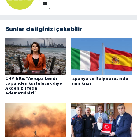
Bunlar da ilginizi çekebilir
CHP'li Kış “Avrupa kendi
İspanya ve İtalya arasında
çöpünden kurtulacak diye
sınır krizi
Akdeniz’i feda
edemezsiniz!”