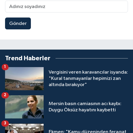
Gönder
Trend Haberler
1
Vergisini veren karavancılar isyanda:
"Kural tanımayanlar hepimizi zan
altında bırakıyor"
2
Mersin basın camiasının acı kaybı:
Duygu Öksüz hayatını kaybetti
3
Ekmen: "Kamu düzeninden feragat