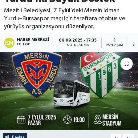
Mezitli Belediyesi, 7 Eylül’deki Mersin İdman
Yurdu–Bursaspor maçı için taraftara otobüs ve
yürüyüş organizasyonu düzenliyor.
HABER MERKEZI
06.09.2025 - 17:35
1
EDITÖR
YAYINLANMA
PAYLAŞIM
GÖ
Paylaş
-
+