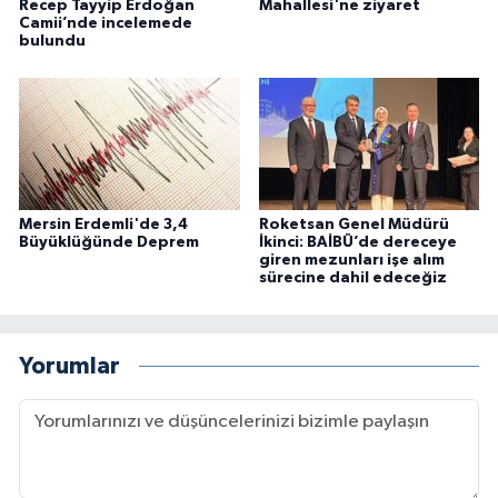
Recep Tayyip Erdoğan
Mahallesi'ne ziyaret
Camii’nde incelemede
bulundu
Mersin Erdemli'de 3,4
Roketsan Genel Müdürü
Büyüklüğünde Deprem
İkinci: BAİBÜ’de dereceye
giren mezunları işe alım
sürecine dahil edeceğiz
Yorumlar