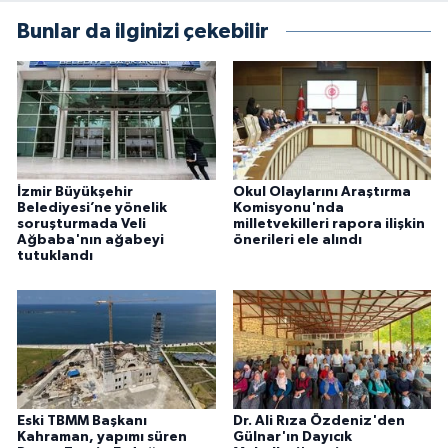
Bunlar da ilginizi çekebilir
İzmir Büyükşehir
Okul Olaylarını Araştırma
Belediyesi’ne yönelik
Komisyonu'nda
soruşturmada Veli
milletvekilleri rapora ilişkin
Ağbaba'nın ağabeyi
önerileri ele alındı
tutuklandı
Eski TBMM Başkanı
Dr. Ali Rıza Özdeniz'den
Kahraman, yapımı süren
Gülnar'ın Dayıcık