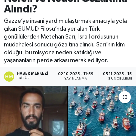
Alındı?
Gazze’ye insani yardım ulaştırmak amacıyla yola
çıkan SUMUD Filosu’nda yer alan Türk
gönüllülerden Metehan Sarı, İsrail ordusunun
müdahalesi sonucu gözaltına alındı. Sarı’nın kim
olduğu, bu misyona neden katıldığı ve
yaşananların perde arkası merak ediliyor.
HABER MERKEZI
02.10.2025 - 11:59
05.11.2025 - 15:2
EDITÖR
YAYINLANMA
GÜNCELLEME