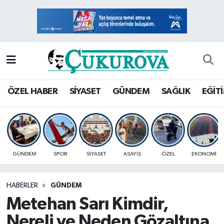
Mersin Nöbetçi Eczaneler
Mersin Hava Durumu
Mersin Namaz Vakitleri
ÖZEL HABER
SİYASET
GÜNDEM
SAĞLIK
EĞİT
Mersin Trafik Yoğunluk Haritası
Süper Lig Puan Durumu ve Fikstür
GÜNDEM
SPOR
SİYASET
ASAYİŞ
ÖZEL
EKONOMİ
Tüm Manşetler
HABERLER
GÜNDEM
Son Dakika Haberleri
Metehan Sarı Kimdir,
Haber Arşivi
Nereli ve Neden Gözaltına