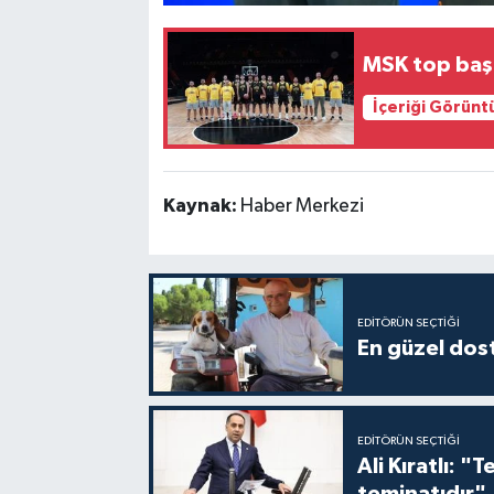
MSK top başı
İçeriği Görünt
Kaynak:
Haber Merkezi
EDITÖRÜN SEÇTIĞI
En güzel dost
EDITÖRÜN SEÇTIĞI
Ali Kıratlı: "