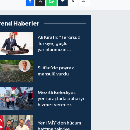
A
A
rend Haberler
Ali Kıratlı: "Terörsüz
Türkiye, güçlü
yarınlarımızın
teminatıdır"
Silifke’de poyraz
mahsulü vurdu
Mezitli Belediyesi
yeni araçlarla daha iyi
hizmet verecek
Yeni MİY’den hücum
hattına takviye