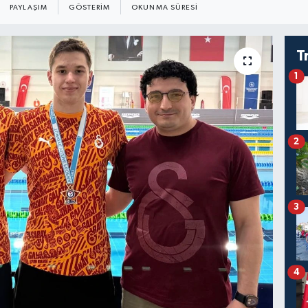
PAYLAŞIM
GÖSTERIM
OKUNMA SÜRESI
T
1
2
3
4