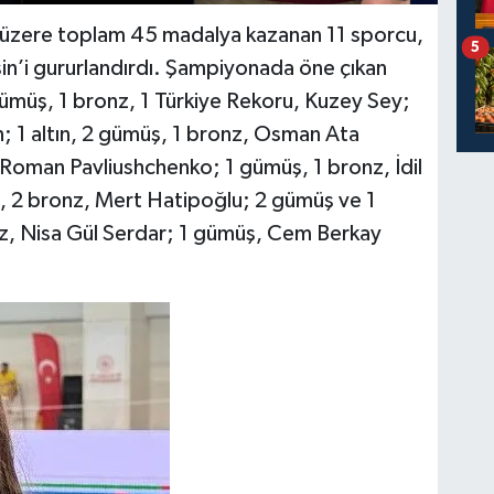
k üzere toplam 45 madalya kazanan 11 sporcu,
5
sin’i gururlandırdı. Şampiyonada öne çıkan
gümüş, 1 bronz, 1 Türkiye Rekoru, Kuzey Sey;
n; 1 altın, 2 gümüş, 1 bronz, Osman Ata
 Roman Pavliushchenko; 1 gümüş, 1 bronz, İdil
ş, 2 bronz, Mert Hatipoğlu; 2 gümüş ve 1
onz, Nisa Gül Serdar; 1 gümüş, Cem Berkay