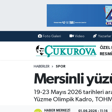
Mersin Nöbetçi Eczaneler
Mersin Hava Durumu
Foto Galeri
Video
Yazarlar
Mersin Namaz Vakitleri
ÖZEL
RESMİ
Mersin Trafik Yoğunluk Haritası
HABERLER
SPOR
Süper Lig Puan Durumu ve Fikstür
Mersinli yü
Tüm Manşetler
19-23 Mayıs 2026 tarihleri a
Son Dakika Haberleri
Yüzme Olimpik Kadro, TOHM v
Haber Arşivi
HABER MERKEZI
01.06.2026 - 11:16