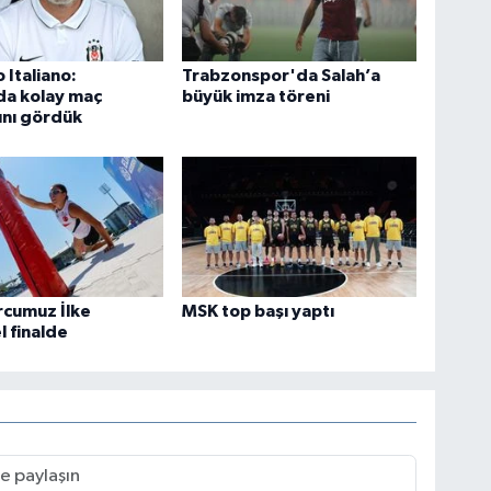
 Italiano:
Trabzonspor'da Salah’a
da kolay maç
büyük imza töreni
ını gördük
orcumuz İlke
MSK top başı yaptı
 finalde