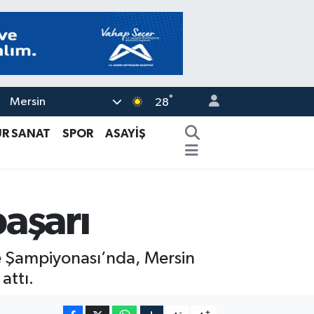
°
Mersin
28
ÜR SANAT
SPOR
ASAYİŞ
aşarı
e Şampiyonası’nda, Mersin
attı.
-
+