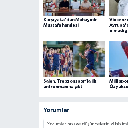
Karşıyaka'dan Muhaymin
Vincenzo
Mustafa hamlesi
Avrupa'
olmadığ
Salah, Trabzonspor’la ilk
Milli sp
antrenmanına çıktı
Özyüksel
Yorumlar