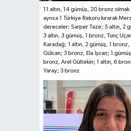
11 altın, 14 gümüş, 20 bronz olma
ayrıca 1 Türkiye Rekoru kırarak Mer
dereceler: Sarper Taze; 5 altın, 2 
3 altın, 3 gümüş, 1 bronz, Tunç Uça
Karadağ; 1 altın, 2 gümüş, 1 bronz,
Gülcan; 3 bronz, Ela İşcan; 1 gümü
bronz, Arel Gültekin; 1 altın, 6 br
Yaray; 3 bronz