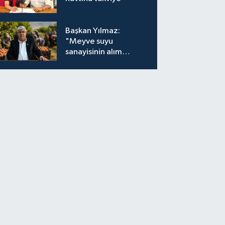
Başkan Yılmaz:
"Meyve suyu
sanayisinin alım
fiyatları yeniden
değerlendirilmeli''