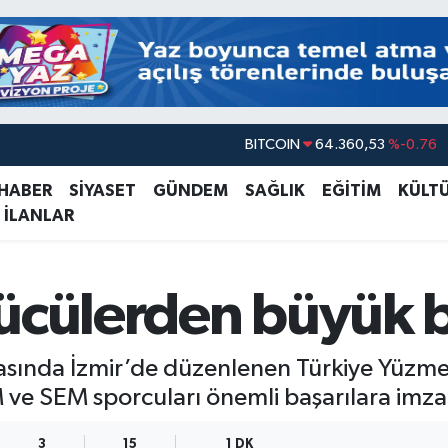
DOLAR
47,7143
%0.16
EURO
55,0317
%-0.02
 HABER
SİYASET
GÜNDEM
SAĞLIK
EĞİTİM
KÜLT
 İLANLAR
STERLİN
64,2463
%0.07
GRAM ALTIN
6574.81
%1.44
BİST100
13.887
%64
zücülerden büyük b
BITCOIN
64.360,53
%-0.76
rasında İzmir’de düzenlenen Türkiye Yüzm
e SEM sporcuları önemli başarılara imza 
3
15
1 DK