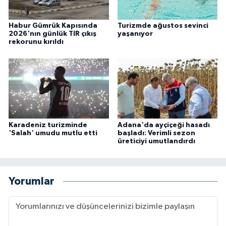
Habur Gümrük Kapısında
Turizmde ağustos sevinci
2026'nın günlük TIR çıkış
yaşanıyor
rekorunu kırıldı
Karadeniz turizminde
Adana'da ayçiçeği hasadı
'Salah' umudu mutlu etti
başladı: Verimli sezon
üreticiyi umutlandırdı
Yorumlar