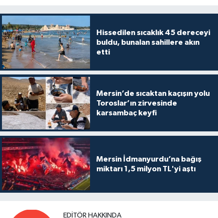
Hissedilen sıcaklık 45 dereceyi
buldu, bunalan sahillere akın
etti
Mersin’de sıcaktan kaçışın yolu
Toroslar’ın zirvesinde
karsambaç keyfi
Mersin İdmanyurdu’na bağış
miktarı 1,5 milyon TL'yi aştı
EDITÖR HAKKINDA