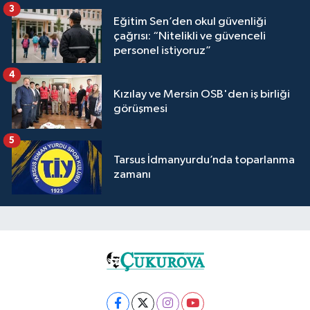
3
Eğitim Sen’den okul güvenliği
çağrısı: “Nitelikli ve güvenceli
personel istiyoruz”
4
Kızılay ve Mersin OSB'den iş birliği
görüşmesi
5
Tarsus İdmanyurdu’nda toparlanma
zamanı