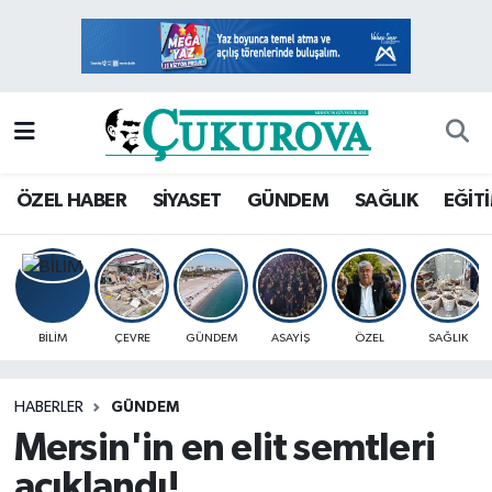
Mersin Nöbetçi Eczaneler
Mersin Hava Durumu
Mersin Namaz Vakitleri
ÖZEL HABER
SİYASET
GÜNDEM
SAĞLIK
EĞİT
Mersin Trafik Yoğunluk Haritası
Süper Lig Puan Durumu ve Fikstür
BİLİM
ÇEVRE
GÜNDEM
ASAYİŞ
ÖZEL
SAĞLIK
Tüm Manşetler
HABERLER
GÜNDEM
Son Dakika Haberleri
Mersin'in en elit semtleri
Haber Arşivi
açıklandı!