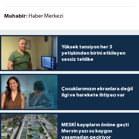
Muhabir:
Haber Merkezi
Yüksek tansiyon her 3
yetişkinden birini etkileyen
sessiz tehlike
Çocuklarımızın ekranlara değil
ilgi ve harekete ihtiyacı var
MESKİ kayıpların önüne geçti
Mersin yazı su kaygısı
yaşamadan geçiriyor