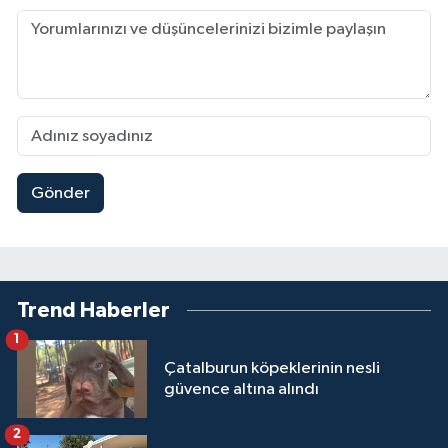
Gönder
Trend Haberler
1
Çatalburun köpeklerinin nesli
güvence altına alındı
2