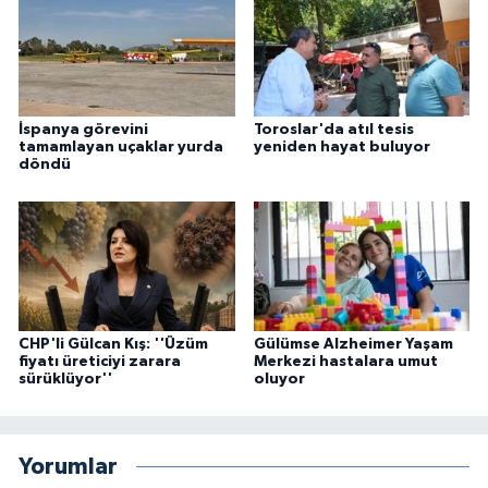
İspanya görevini
Toroslar'da atıl tesis
tamamlayan uçaklar yurda
yeniden hayat buluyor
döndü
CHP'li Gülcan Kış: ''Üzüm
Gülümse Alzheimer Yaşam
fiyatı üreticiyi zarara
Merkezi hastalara umut
sürüklüyor''
oluyor
Yorumlar