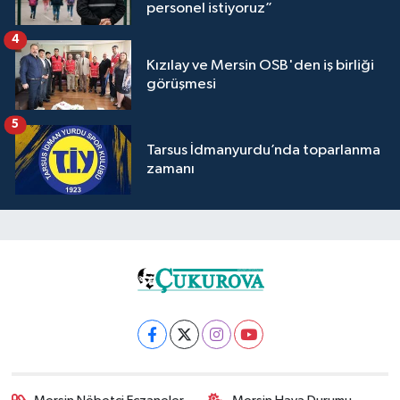
personel istiyoruz”
4
Kızılay ve Mersin OSB'den iş birliği
görüşmesi
5
Tarsus İdmanyurdu’nda toparlanma
zamanı