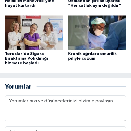
Heimlich manevrası yine
Uzmandan çatlak uyarısı:
hayat kurtardı
“Her çatlak aynı değildir”
Toroslar'da Sigara
Kronik ağrılara omurilik
Bıraktırma Polikliniği
piliyle çözüm
hizmete başladı
Yorumlar