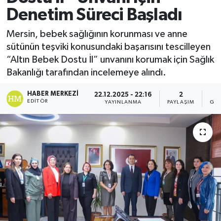
Denetim Süreci Başladı
Mersin, bebek sağlığının korunması ve anne
sütünün teşviki konusundaki başarısını tescilleyen
“Altın Bebek Dostu İl” unvanını korumak için Sağlık
Bakanlığı tarafından incelemeye alındı.
HABER MERKEZI
22.12.2025 - 22:16
2
EDITÖR
YAYINLANMA
PAYLAŞIM
GÖS