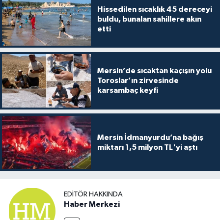
Hissedilen sıcaklık 45 dereceyi
buldu, bunalan sahillere akın
etti
Mersin’de sıcaktan kaçışın yolu
Toroslar’ın zirvesinde
karsambaç keyfi
Mersin İdmanyurdu’na bağış
miktarı 1,5 milyon TL'yi aştı
EDITÖR HAKKINDA
Haber Merkezi