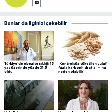
Bunlar da ilginizi çekebilir
Türkiye’de obezite sıklığı 15
‘Kontrolsüz tüketilen yulaf
yaş üzerinde yüzde 31,5
fazla karbonhidrat alımına
oldu
neden olabilir’