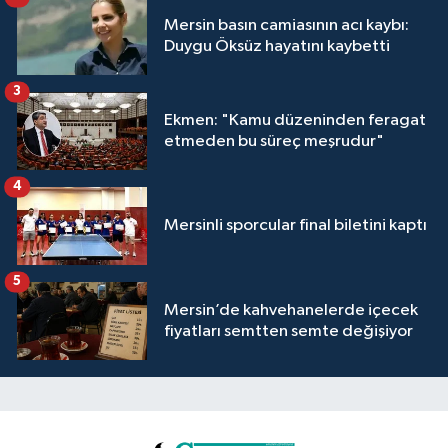
Mersin basın camiasının acı kaybı:
Duygu Öksüz hayatını kaybetti
3
Ekmen: "Kamu düzeninden feragat
etmeden bu süreç meşrudur"
4
Mersinli sporcular final biletini kaptı
5
Mersin’de kahvehanelerde içecek
fiyatları semtten semte değişiyor