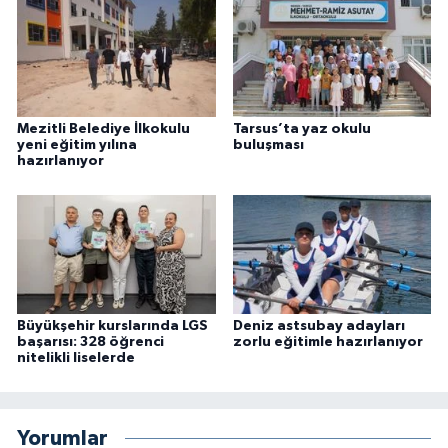
Mezitli Belediye İlkokulu
Tarsus’ta yaz okulu
yeni eğitim yılına
buluşması
hazırlanıyor
Büyükşehir kurslarında LGS
Deniz astsubay adayları
başarısı: 328 öğrenci
zorlu eğitimle hazırlanıyor
nitelikli liselerde
Yorumlar