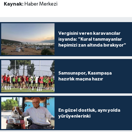
Kaynak:
Haber Merkezi
Vergisini veren karavancılar
isyanda: "Kural tanımayanlar
hepimizi zan altında bırakıyor"
Samsunspor, Kasımpaşa
hazırlık maçına hazır
En güzel dostluk, aynı yolda
yürüyenlerinki