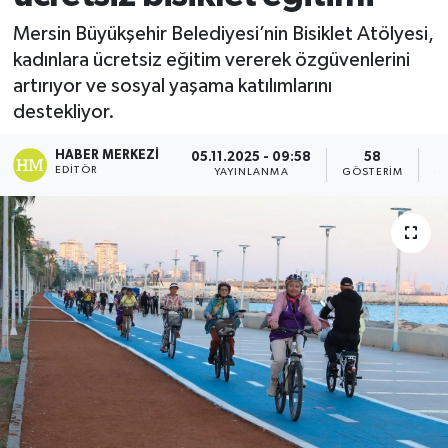
Mersin Büyükşehir Belediyesi’nin Bisiklet Atölyesi,
kadınlara ücretsiz eğitim vererek özgüvenlerini
artırıyor ve sosyal yaşama katılımlarını
destekliyor.
HABER MERKEZI
05.11.2025 - 09:58
58
EDITÖR
YAYINLANMA
GÖSTERIM
O