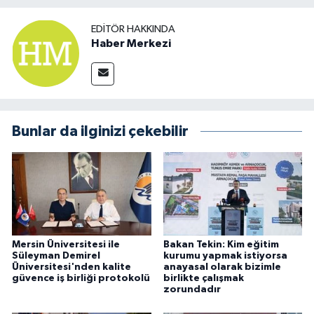
EDITÖR HAKKINDA
Haber Merkezi
Bunlar da ilginizi çekebilir
Mersin Üniversitesi ile
Bakan Tekin: Kim eğitim
Süleyman Demirel
kurumu yapmak istiyorsa
Üniversitesi'nden kalite
anayasal olarak bizimle
güvence iş birliği protokolü
birlikte çalışmak
zorundadır