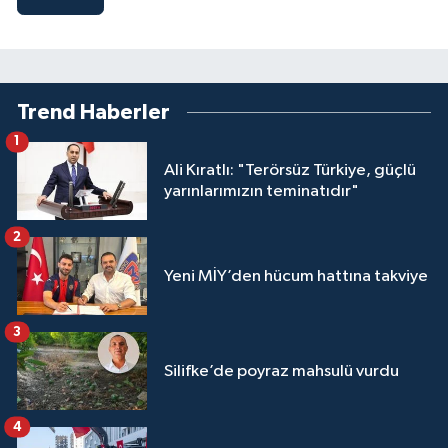
Trend Haberler
1
Ali Kıratlı: "Terörsüz Türkiye, güçlü
yarınlarımızın teminatıdır"
2
Yeni MİY’den hücum hattına takviye
3
Silifke’de poyraz mahsulü vurdu
4