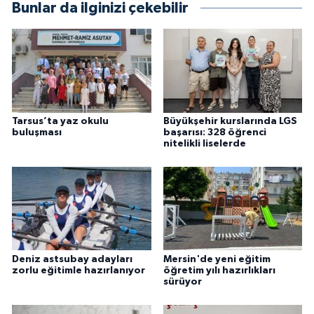
Bunlar da ilginizi çekebilir
Tarsus’ta yaz okulu
Büyükşehir kurslarında LGS
buluşması
başarısı: 328 öğrenci
nitelikli liselerde
Deniz astsubay adayları
Mersin'de yeni eğitim
zorlu eğitimle hazırlanıyor
öğretim yılı hazırlıkları
sürüyor