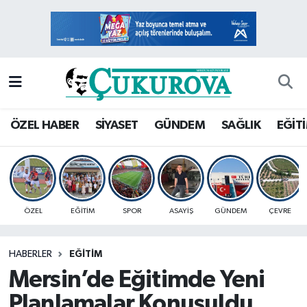
Mersin Nöbetçi Eczaneler
Mersin Hava Durumu
Mersin Namaz Vakitleri
ÖZEL HABER
SİYASET
GÜNDEM
SAĞLIK
EĞİT
Mersin Trafik Yoğunluk Haritası
Süper Lig Puan Durumu ve Fikstür
ÖZEL
EĞİTİM
SPOR
ASAYİŞ
GÜNDEM
ÇEVRE
Tüm Manşetler
HABERLER
EĞİTİM
Son Dakika Haberleri
Mersin’de Eğitimde Yeni
Haber Arşivi
Planlamalar Konuşuldu