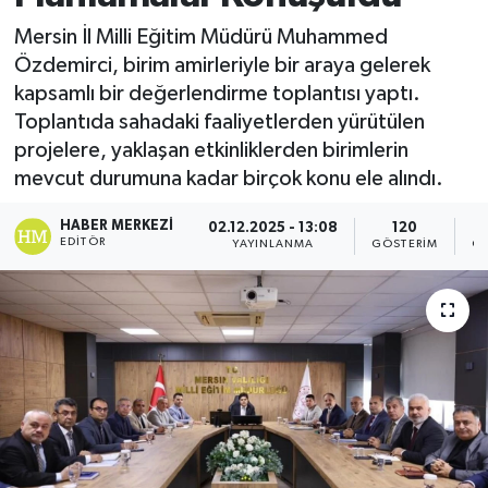
Mersin İl Milli Eğitim Müdürü Muhammed
Özdemirci, birim amirleriyle bir araya gelerek
kapsamlı bir değerlendirme toplantısı yaptı.
Toplantıda sahadaki faaliyetlerden yürütülen
projelere, yaklaşan etkinliklerden birimlerin
mevcut durumuna kadar birçok konu ele alındı.
HABER MERKEZI
02.12.2025 - 13:08
120
EDITÖR
YAYINLANMA
GÖSTERIM
OK