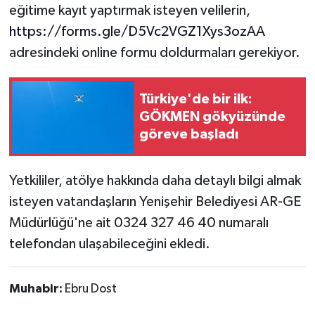
eğitime kayıt yaptırmak isteyen velilerin,
https://forms.gle/D5Vc2VGZ1Xys3ozAA
adresindeki online formu doldurmaları gerekiyor.
Türkiye'de bir ilk:
GÖKMEN gökyüzünde
göreve başladı
Yetkililer, atölye hakkında daha detaylı bilgi almak
isteyen vatandaşların Yenişehir Belediyesi AR-GE
Müdürlüğü'ne ait 0324 327 46 40 numaralı
telefondan ulaşabileceğini ekledi.
Muhabir:
Ebru Dost