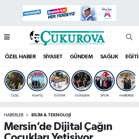
Mersin Nöbetçi Eczaneler
Mersin Hava Durumu
Mersin Namaz Vakitleri
ÖZEL HABER
SİYASET
GÜNDEM
SAĞLIK
EĞİT
Mersin Trafik Yoğunluk Haritası
Süper Lig Puan Durumu ve Fikstür
ÖZEL
ASAYİŞ
EĞİTİM
GÜNDEM
SPOR
HABERDE
Tüm Manşetler
HABERLER
BİLİM & TEKNOLOJİ
Son Dakika Haberleri
Mersin’de Dijital Çağın
Haber Arşivi
Çocukları Yetişiyor