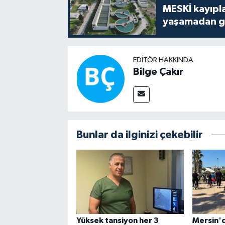
MESKİ kayıpla
yaşamadan ge
EDITÖR HAKKINDA
Bilge Çakır
Bunlar da ilginizi çekebilir
Yüksek tansiyon her 3
Mersin'd