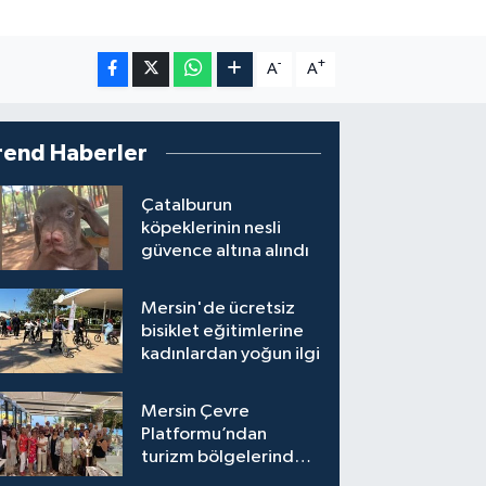
-
+
A
A
rend Haberler
Çatalburun
köpeklerinin nesli
güvence altına alındı
Mersin'de ücretsiz
bisiklet eğitimlerine
kadınlardan yoğun ilgi
Mersin Çevre
Platformu’ndan
turizm bölgelerinde
inşaat yasağı çağrısı