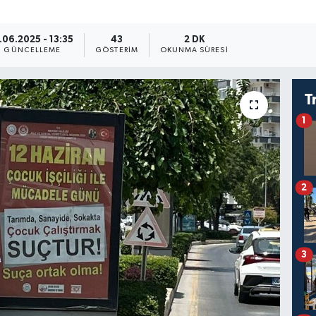
1.06.2025 - 13:35
43
2 DK
GÜNCELLEME
GÖSTERIM
OKUNMA SÜRESI
T
1
2
3