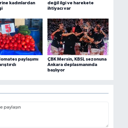
rine kadınlardan
değil ilgi ve harekete
gi
ihtiyacı var
 domates paylaşımı
ÇBK Mersin, KBSL sezonuna
rıştırdı
Ankara deplasmanında
başlıyor