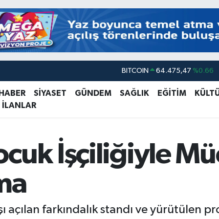
BITCOIN
64.475,47
%0.66
DOLAR
47,5971
%0.05
 HABER
SİYASET
GÜNDEM
SAĞLIK
EĞİTİM
KÜLT
EURO
55,1336
%0.18
 İLANLAR
STERLİN
64,2534
%0.22
GRAM ALTIN
6527.85
%0.54
cuk İşçiliğiyle M
BİST100
13.703
%0
ma
şı açılan farkındalık standı ve yürütülen pr