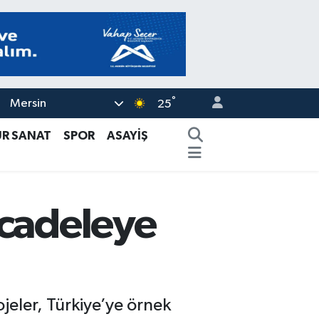
°
Mersin
25
ÜR SANAT
SPOR
ASAYİŞ
ücadeleye
ojeler, Türkiye’ye örnek