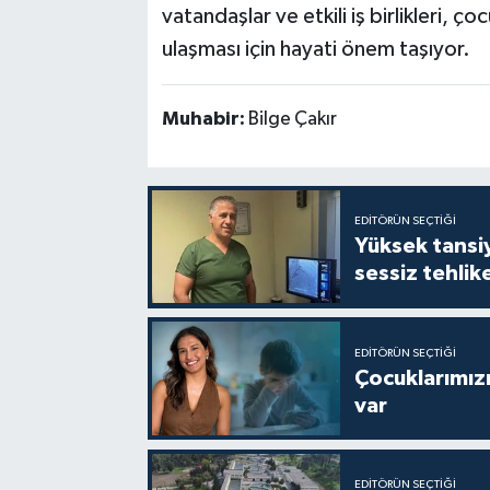
vatandaşlar ve etkili iş birlikleri, ço
ulaşması için hayati önem taşıyor.
Muhabir:
Bilge Çakır
EDITÖRÜN SEÇTIĞI
Yüksek tansiy
sessiz tehlik
EDITÖRÜN SEÇTIĞI
Çocuklarımızı
var
EDITÖRÜN SEÇTIĞI