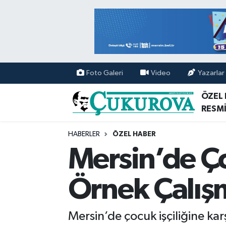
Mersin Nöbetçi Eczaneler
Mersin Hava Durumu
Foto Galeri
Video
Yazarlar
Mersin Namaz Vakitleri
ÖZEL
RESMİ
Mersin Trafik Yoğunluk Haritası
HABERLER
ÖZEL HABER
Süper Lig Puan Durumu ve Fikstür
Mersin’de Ço
Tüm Manşetler
Örnek Çalış
Son Dakika Haberleri
Mersin’de çocuk işçiliğine kar
Haber Arşivi