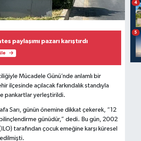
4
5
tes paylaşımı pazarı karıştırdı
üle
iliğiyle Mücadele Günü’nde anlamlı bir
hir ilçesinde açılacak farkındalık standıyla
e pankartlar yerleştirildi.
afa Sarı, günün önemine dikkat çekerek, “12
 bilinçlendirme günüdür,” dedi. Bu gün, 2002
 (ILO) tarafından çocuk emeğine karşı küresel
edilmişti.