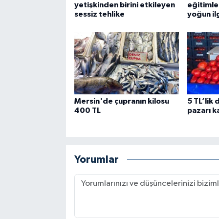
yetişkinden birini etkileyen
eğitimle
sessiz tehlike
yoğun il
Mersin'de çupranın kilosu
5 TL’lik
400 TL
pazarı ka
Yorumlar