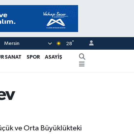
°
Mersin
28
ÜR SANAT
SPOR
ASAYİŞ
ev
Küçük ve Orta Büyüklükteki