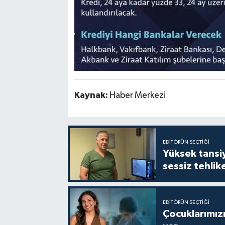
Kaynak:
Haber Merkezi
EDITÖRÜN SEÇTIĞI
Yüksek tansiy
sessiz tehlik
EDITÖRÜN SEÇTIĞI
Çocuklarımızı