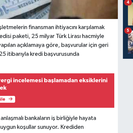
4
şletmelerin finansman ihtiyacını karşılamak
5
isi paketi, 25 milyar Türk Lirası hacmiyle
pılan açıklamaya göre, başvurular için geri
25 itibarıyla kredi başvurusunda
vergi incelemesi başlamadan eksiklerini
cek
üle
laşmalı bankaların iş birliğiyle hayata
 uygun koşullar sunuyor. Krediden