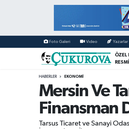
Mersin Nöbetçi Eczaneler
Mersin Hava Durumu
Foto Galeri
Video
Yazarlar
Mersin Namaz Vakitleri
ÖZEL
RESMİ
Mersin Trafik Yoğunluk Haritası
HABERLER
EKONOMİ
Süper Lig Puan Durumu ve Fikstür
Mersin Ve Ta
Tüm Manşetler
Finansman D
Son Dakika Haberleri
Tarsus Ticaret ve Sanayi Odas
Haber Arşivi