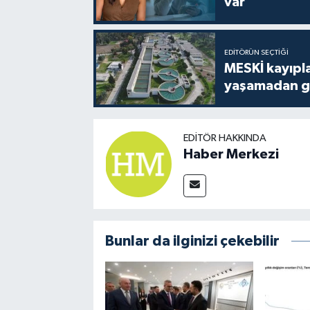
var
EDITÖRÜN SEÇTIĞI
MESKİ kayıpla
yaşamadan ge
EDITÖR HAKKINDA
Haber Merkezi
Bunlar da ilginizi çekebilir