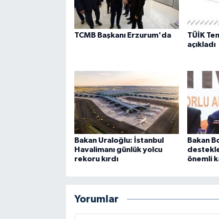
TCMB Başkanı Erzurum'da
TÜİK Te
açıkladı
Bakan Uraloğlu: İstanbul
Bakan Bo
Havalimanı günlük yolcu
destekl
rekoru kırdı
önemli k
Yorumlar