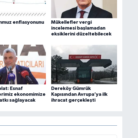
mmuz enflasyonunu
Mükellefler vergi
incelemesi başlamadan
eksiklerini düzeltebilecek
lat: Esnaf
Dereköy Gümrük
erimiz ekonomimize
Kapısından Avrupa’ya ilk
atkı sağlayacak
ihracat gerçekleşti