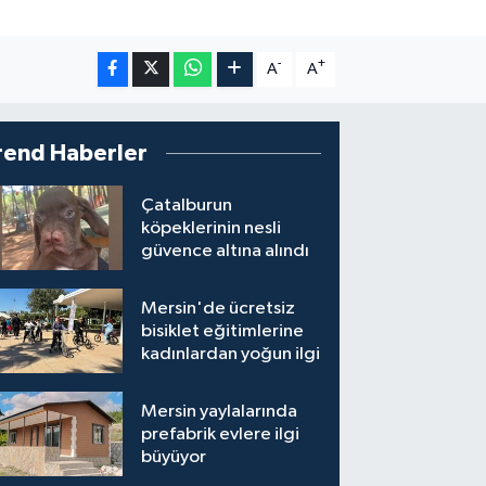
-
+
A
A
rend Haberler
Çatalburun
köpeklerinin nesli
güvence altına alındı
Mersin'de ücretsiz
bisiklet eğitimlerine
kadınlardan yoğun ilgi
Mersin yaylalarında
prefabrik evlere ilgi
büyüyor