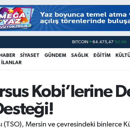
DOLAR
47,5971
%0.05
EURO
55,1336
%0.18
 HABER
SİYASET
GÜNDEM
SAĞLIK
EĞİTİM
KÜLT
 İLANLAR
STERLİN
64,2534
%0.22
GRAM ALTIN
6518.23
%0.39
BİST100
13.703
%0
rsus Kobi’lerine D
BITCOIN
64.475,47
%0.66
esteği!
ı (TSO), Mersin ve çevresindeki binlerce 