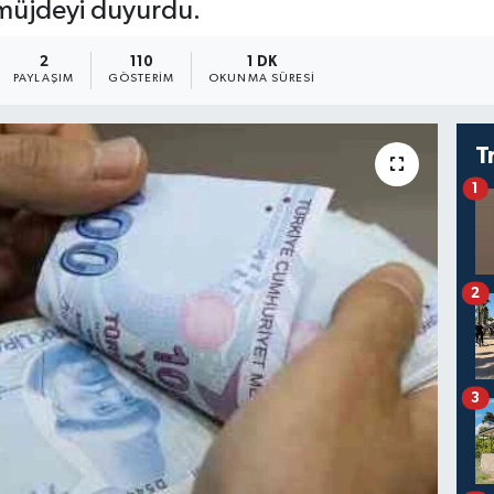
 müjdeyi duyurdu.
2
110
1 DK
PAYLAŞIM
GÖSTERIM
OKUNMA SÜRESI
T
1
2
3