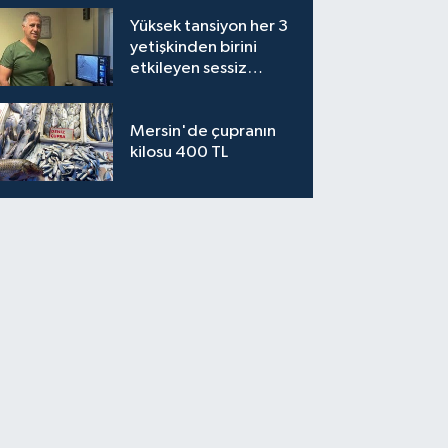
Yüksek tansiyon her 3
yetişkinden birini
etkileyen sessiz
tehlike
Mersin'de çupranın
kilosu 400 TL