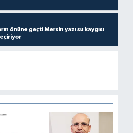
rın önüne geçti Mersin yazı su kaygısı
çiriyor