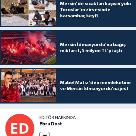
Mersin’de sıcaktan kaçışın yolu
Toroslar’ın zirvesinde
karsambaç keyfi
Mersin İdmanyurdu’na bağış
miktarı 1,5 milyon TL'yi aştı
Mabel Matiz'den memleketine
ve Mersin İdmanyurdu’na jest
EDITÖR HAKKINDA
Ebru Dost