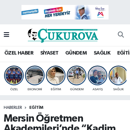
Mersin Nöbetçi Eczaneler
Mersin Hava Durumu
Mersin Namaz Vakitleri
ÖZEL HABER
SİYASET
GÜNDEM
SAĞLIK
EĞİT
Mersin Trafik Yoğunluk Haritası
Süper Lig Puan Durumu ve Fikstür
ÖZEL
EKONOMİ
EĞİTİM
GÜNDEM
ASAYİŞ
SAĞLIK
Tüm Manşetler
HABERLER
EĞİTİM
Son Dakika Haberleri
Mersin Öğretmen
Haber Arşivi
Akademileri’nde “Kadim