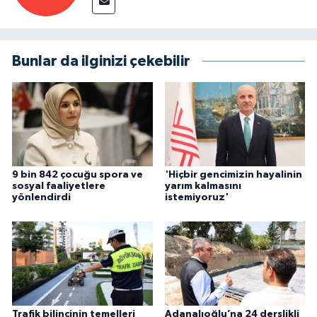
Bunlar da ilginizi çekebilir
9 bin 842 çocuğu spora ve
'Hiçbir gencimizin hayalinin
sosyal faaliyetlere
yarım kalmasını
yönlendirdi
istemiyoruz'
Trafik bilincinin temelleri
Adanalıoğlu’na 24 derslikli