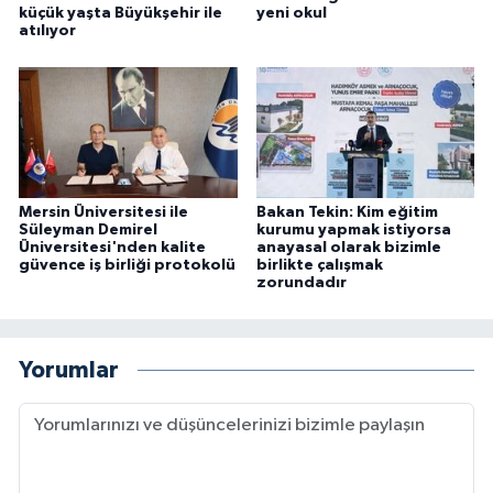
küçük yaşta Büyükşehir ile
yeni okul
atılıyor
Mersin Üniversitesi ile
Bakan Tekin: Kim eğitim
Süleyman Demirel
kurumu yapmak istiyorsa
Üniversitesi'nden kalite
anayasal olarak bizimle
güvence iş birliği protokolü
birlikte çalışmak
zorundadır
Yorumlar