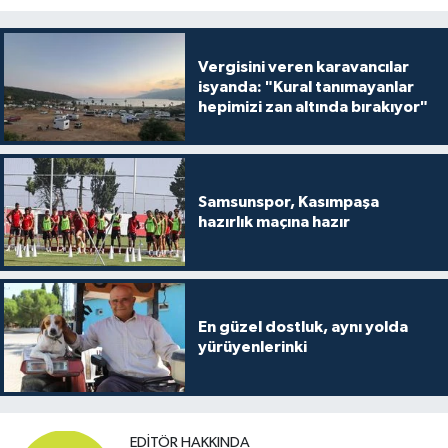
Vergisini veren karavancılar
isyanda: "Kural tanımayanlar
hepimizi zan altında bırakıyor"
Samsunspor, Kasımpaşa
hazırlık maçına hazır
En güzel dostluk, aynı yolda
yürüyenlerinki
EDITÖR HAKKINDA