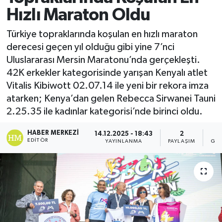
Hızlı Maraton Oldu
Türkiye topraklarında koşulan en hızlı maraton
derecesi geçen yıl olduğu gibi yine 7’nci
Uluslararası Mersin Maratonu’nda gerçekleşti.
42K erkekler kategorisinde yarışan Kenyalı atlet
Vitalis Kibiwott 02.07.14 ile yeni bir rekora imza
atarken; Kenya’dan gelen Rebecca Sirwanei Tauni
2.25.35 ile kadınlar kategorisi’nde birinci oldu.
HABER MERKEZI
14.12.2025 - 18:43
2
EDITÖR
YAYINLANMA
PAYLAŞIM
GÖS