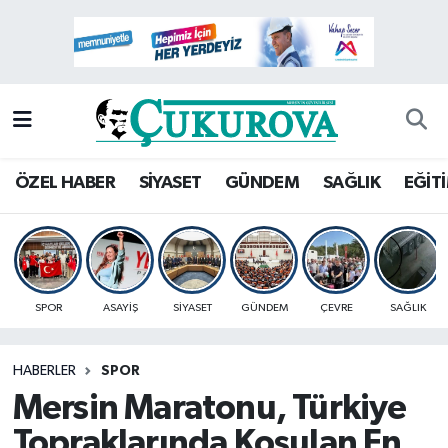
Mersin Nöbetçi Eczaneler
Mersin Hava Durumu
Mersin Namaz Vakitleri
ÖZEL HABER
SİYASET
GÜNDEM
SAĞLIK
EĞİT
Mersin Trafik Yoğunluk Haritası
Süper Lig Puan Durumu ve Fikstür
SPOR
ASAYİŞ
SİYASET
GÜNDEM
ÇEVRE
SAĞLIK
Tüm Manşetler
HABERLER
SPOR
Son Dakika Haberleri
Mersin Maratonu, Türkiye
Haber Arşivi
Topraklarında Koşulan En