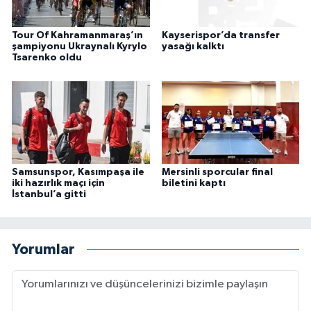
Tour Of Kahramanmaraş’ın
Kayserispor’da transfer
şampiyonu Ukraynalı Kyrylo
yasağı kalktı
Tsarenko oldu
Samsunspor, Kasımpaşa ile
Mersinli sporcular final
iki hazırlık maçı için
biletini kaptı
İstanbul’a gitti
Yorumlar