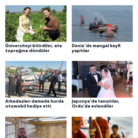
Üniversiteyi bitirdiler, ata
Deniz'de mangal keyfi
toprağına döndüler
yaptılar
Arkadaşları damada hurda
Japonya’da tanıştılar,
otomobil hediye etti
Ordu’da evlendiler