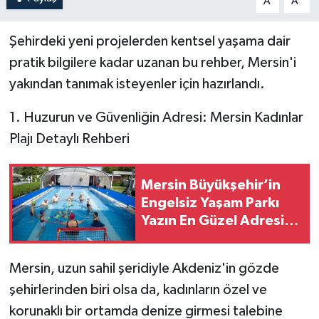
A
A
Şehirdeki yeni projelerden kentsel yaşama dair
pratik bilgilere kadar uzanan bu rehber, Mersin'i
yakından tanımak isteyenler için hazırlandı.
1. Huzurun ve Güvenliğin Adresi: Mersin Kadınlar
Plajı Detaylı Rehberi
Mersin Büyükşehir’in
Engelsiz Yaşam Parkı
Yazın En Güzel Adresi
Oldu
Mersin, uzun sahil şeridiyle Akdeniz'in gözde
şehirlerinden biri olsa da, kadınların özel ve
korunaklı bir ortamda denize girmesi talebine