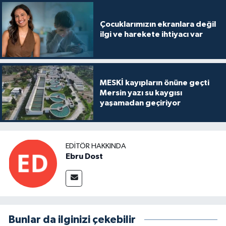
Çocuklarımızın ekranlara değil
ilgi ve harekete ihtiyacı var
MESKİ kayıpların önüne geçti
Mersin yazı su kaygısı
yaşamadan geçiriyor
EDITÖR HAKKINDA
Ebru Dost
Bunlar da ilginizi çekebilir