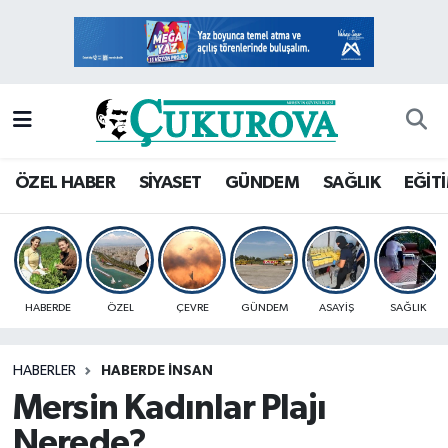
Mersin Nöbetçi Eczaneler
Mersin Hava Durumu
Mersin Namaz Vakitleri
ÖZEL HABER
SİYASET
GÜNDEM
SAĞLIK
EĞİT
Mersin Trafik Yoğunluk Haritası
Süper Lig Puan Durumu ve Fikstür
HABERDE
ÖZEL
ÇEVRE
GÜNDEM
ASAYİŞ
SAĞLIK
Tüm Manşetler
HABERLER
HABERDE İNSAN
Son Dakika Haberleri
Mersin Kadınlar Plajı
Haber Arşivi
Nerede?