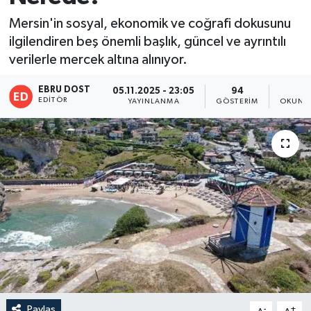
Mersin'in sosyal, ekonomik ve coğrafi dokusunu
ilgilendiren beş önemli başlık, güncel ve ayrıntılı
verilerle mercek altına alınıyor.
EBRU DOST
05.11.2025 - 23:05
94
1
EDITÖR
YAYINLANMA
GÖSTERIM
OKUNMA
Paylaş
-
+