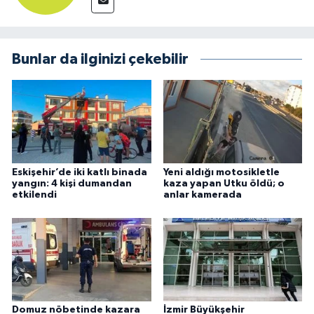
Bunlar da ilginizi çekebilir
Eskişehir’de iki katlı binada
Yeni aldığı motosikletle
yangın: 4 kişi dumandan
kaza yapan Utku öldü; o
etkilendi
anlar kamerada
Domuz nöbetinde kazara
İzmir Büyükşehir