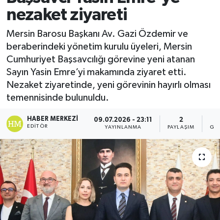
nezaket ziyareti
Mersin Barosu Başkanı Av. Gazi Özdemir ve
beraberindeki yönetim kurulu üyeleri, Mersin
Cumhuriyet Başsavcılığı görevine yeni atanan
Sayın Yasin Emre’yi makamında ziyaret etti.
Nezaket ziyaretinde, yeni görevinin hayırlı olması
temennisinde bulunuldu.
HABER MERKEZI
09.07.2026 - 23:11
2
EDITÖR
YAYINLANMA
PAYLAŞIM
GÖ