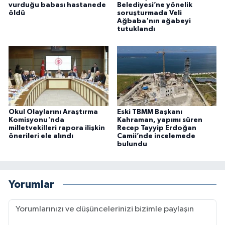
vurduğu babası hastanede
Belediyesi’ne yönelik
öldü
soruşturmada Veli
Ağbaba'nın ağabeyi
tutuklandı
Okul Olaylarını Araştırma
Eski TBMM Başkanı
Komisyonu'nda
Kahraman, yapımı süren
milletvekilleri rapora ilişkin
Recep Tayyip Erdoğan
önerileri ele alındı
Camii’nde incelemede
bulundu
Yorumlar