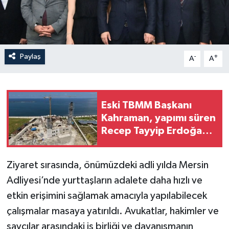
Paylaş
-
+
A
A
Eski TBMM Başkanı
Kahraman, yapımı süren
Recep Tayyip Erdoğan
Camii’nde incelemede
bulundu
Ziyaret sırasında, önümüzdeki adli yılda Mersin
Adliyesi’nde yurttaşların adalete daha hızlı ve
etkin erişimini sağlamak amacıyla yapılabilecek
çalışmalar masaya yatırıldı. Avukatlar, hakimler ve
savcılar arasındaki iş birliği ve dayanışmanın