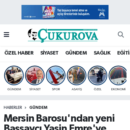
Mersin Nöbetçi Eczaneler
Mersin Hava Durumu
Mersin Namaz Vakitleri
ÖZEL HABER
SİYASET
GÜNDEM
SAĞLIK
EĞİT
Mersin Trafik Yoğunluk Haritası
Süper Lig Puan Durumu ve Fikstür
GÜNDEM
SİYASET
SPOR
ASAYİŞ
ÖZEL
EKONOMİ
Tüm Manşetler
HABERLER
GÜNDEM
Son Dakika Haberleri
Mersin Barosu'ndan yeni
Haber Arşivi
Başsavcı Yasin Emre'ye