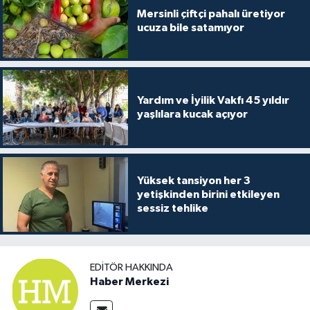
Mersinli çiftçi pahalı üretiyor
ucuza bile satamıyor
Yardım ve İyilik Vakfı 45 yıldır
yaşlılara kucak açıyor
Yüksek tansiyon her 3
yetişkinden birini etkileyen
sessiz tehlike
EDITÖR HAKKINDA
Haber Merkezi