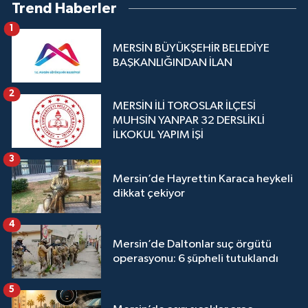
Trend Haberler
1
MERSİN BÜYÜKŞEHİR BELEDİYE
BAŞKANLIĞINDAN İLAN
2
MERSİN İLİ TOROSLAR İLÇESİ
MUHSİN YANPAR 32 DERSLİKLİ
İLKOKUL YAPIM İŞİ
3
Mersin’de Hayrettin Karaca heykeli
dikkat çekiyor
4
Mersin’de Daltonlar suç örgütü
operasyonu: 6 şüpheli tutuklandı
5