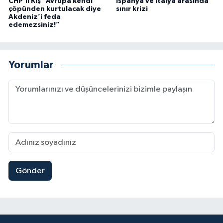
CHP'li Kış “Avrupa kendi
İspanya ve İtalya arasında
çöpünden kurtulacak diye
sınır krizi
Akdeniz’i feda
edemezsiniz!”
Yorumlar
Gönder