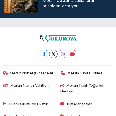
Mersin’de aşırı sıcaklar araç
arızalarını artırıyor
Mersin Nöbetçi Eczaneler
Mersin Hava Durumu
Mersin Namaz Vakitleri
Mersin Trafik Yoğunluk
Haritası
Puan Durumu ve Fikstür
Tüm Manşetler