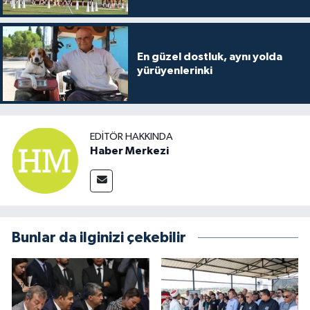
En güzel dostluk, aynı yolda
yürüyenlerinki
EDITÖR HAKKINDA
Haber Merkezi
Bunlar da ilginizi çekebilir