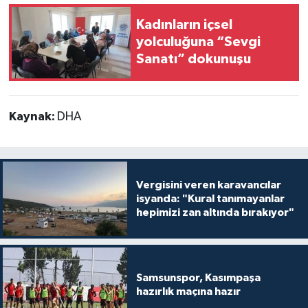
Kadınların içsel
yolculuğuna “Sevgi
Sanatı” dokunuşu
Kaynak:
DHA
Vergisini veren karavancılar
isyanda: "Kural tanımayanlar
hepimizi zan altında bırakıyor"
Samsunspor, Kasımpaşa
hazırlık maçına hazır