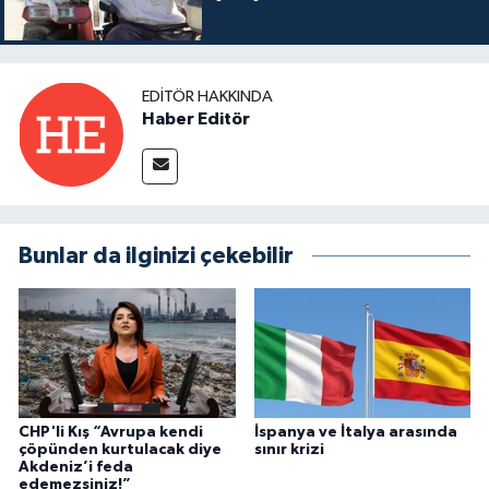
EDITÖR HAKKINDA
Haber Editör
Bunlar da ilginizi çekebilir
CHP'li Kış “Avrupa kendi
İspanya ve İtalya arasında
çöpünden kurtulacak diye
sınır krizi
Akdeniz’i feda
edemezsiniz!”