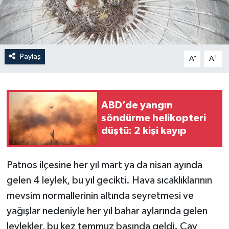
Paylaş
-
+
A
A
ABD’de yangın
söndürme helikopteri
düştü: 2 kişi kayıp
Patnos ilçesine her yıl mart ya da nisan ayında
gelen 4 leylek, bu yıl gecikti. Hava sıcaklıklarının
mevsim normallerinin altında seyretmesi ve
yağışlar nedeniyle her yıl bahar aylarında gelen
leylekler, bu kez temmuz başında geldi. Çay