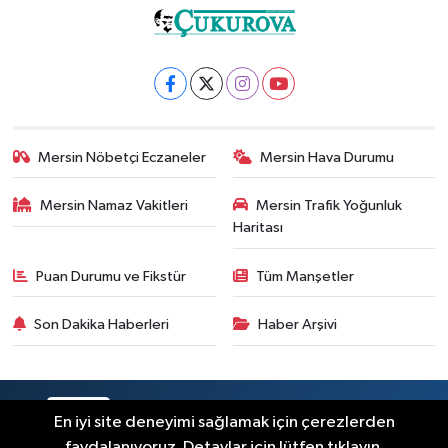
Mersin Nöbetçi Eczaneler
Mersin Hava Durumu
Mersin Namaz Vakitleri
Mersin Trafik Yoğunluk
Haritası
Puan Durumu ve Fikstür
Tüm Manşetler
Son Dakika Haberleri
Haber Arşivi
RSS
Copyright © 2025. Her hakkı saklıdır.
En iyi site deneyimi sağlamak için çerezlerden
faydalanıyoruz. Detaylar için lütfen tıklayın.