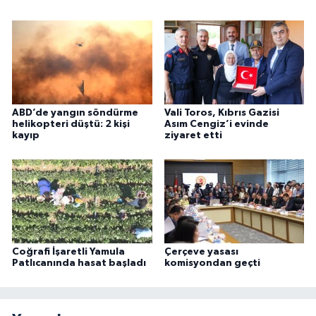
ABD’de yangın söndürme
Vali Toros, Kıbrıs Gazisi
helikopteri düştü: 2 kişi
Asım Cengiz’i evinde
kayıp
ziyaret etti
Coğrafi İşaretli Yamula
Çerçeve yasası
Patlıcanında hasat başladı
komisyondan geçti