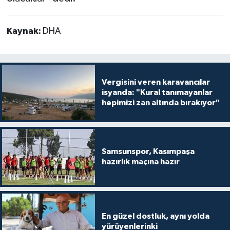
Kaynak:
DHA
Vergisini veren karavancılar
isyanda: "Kural tanımayanlar
hepimizi zan altında bırakıyor"
Samsunspor, Kasımpaşa
hazırlık maçına hazır
En güzel dostluk, aynı yolda
yürüyenlerinki