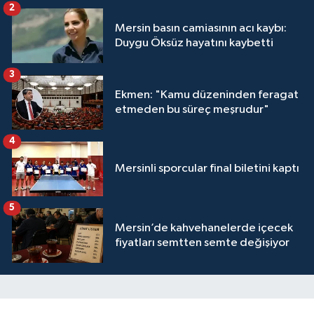
2
Mersin basın camiasının acı kaybı:
Duygu Öksüz hayatını kaybetti
3
Ekmen: "Kamu düzeninden feragat
etmeden bu süreç meşrudur"
4
Mersinli sporcular final biletini kaptı
5
Mersin’de kahvehanelerde içecek
fiyatları semtten semte değişiyor