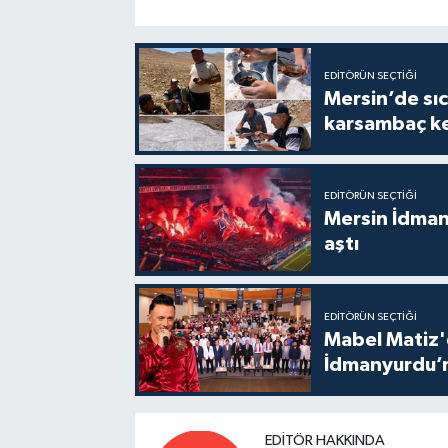
EDITÖRÜN SEÇTIĞI
Mersin’de sıc
karsambaç ke
EDITÖRÜN SEÇTIĞI
Mersin İdmany
aştı
EDITÖRÜN SEÇTIĞI
Mabel Matiz'
İdmanyurdu’n
EDITÖR HAKKINDA