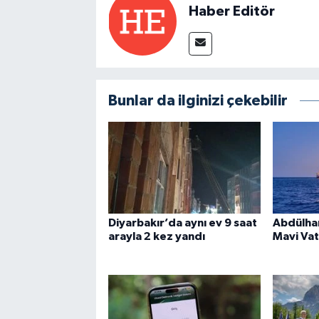
Haber Editör
Bunlar da ilginizi çekebilir
Diyarbakır’da aynı ev 9 saat
Abdülham
arayla 2 kez yandı
Mavi Va