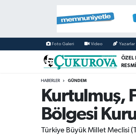
Mersin Nöbetçi Eczaneler
Mersin Hava Durumu
Foto Galeri
Video
Yazarlar
Mersin Namaz Vakitleri
ÖZEL
RESMİ
Mersin Trafik Yoğunluk Haritası
HABERLER
GÜNDEM
Süper Lig Puan Durumu ve Fikstür
Kurtulmuş, 
Tüm Manşetler
Bölgesi Kuru
Son Dakika Haberleri
Türkiye Büyük Millet Meclisi
Haber Arşivi