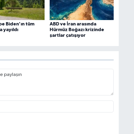
oe Biden’ın tüm
ABD ve İran arasında
 yayıldı
Hürmüz Boğazı krizinde
şartlar çatışıyor