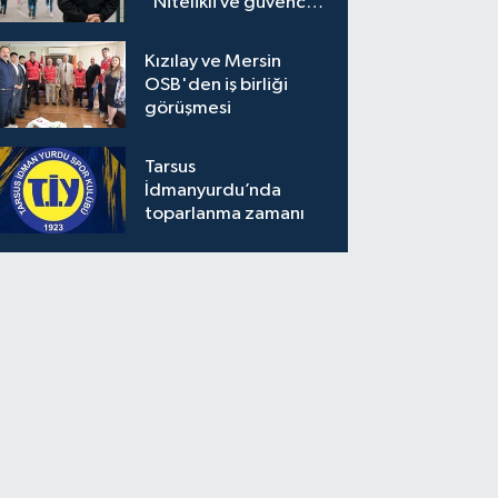
“Nitelikli ve güvenceli
personel istiyoruz”
Kızılay ve Mersin
OSB'den iş birliği
görüşmesi
Tarsus
İdmanyurdu’nda
toparlanma zamanı