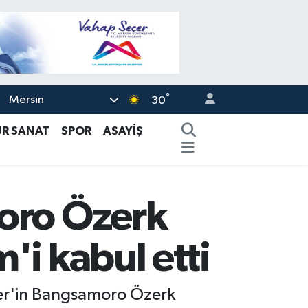
°
Mersin
30
ÜR SANAT
SPOR
ASAYİŞ
moro Özerk
'i kabul etti
ler'in Bangsamoro Özerk