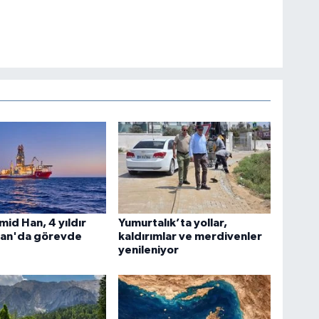
id Han, 4 yıldır
Yumurtalık’ta yollar,
tan'da görevde
kaldırımlar ve merdivenler
yenileniyor