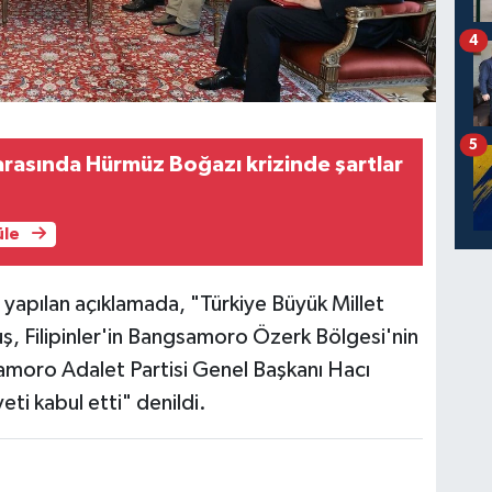
4
5
arasında Hürmüz Boğazı krizinde şartlar
üle
apılan açıklamada, "Türkiye Büyük Millet
, Filipinler'in Bangsamoro Özerk Bölgesi'nin
amoro Adalet Partisi Genel Başkanı Hacı
ti kabul etti" denildi.