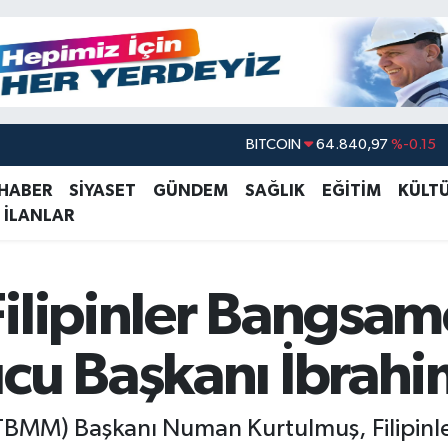
BITCOIN
64.840,97
%-0.15
DOLAR
47,7436
%0.18
 HABER
SİYASET
GÜNDEM
SAĞLIK
EĞİTİM
KÜLT
 İLANLAR
EURO
55,2510
%0.32
STERLİN
64,4811
%0.38
GRAM ALTIN
6660.55
%0
Filipinler Bangsa
BİST100
13.779
%-14
cu Başkanı İbrahim
 (TBMM) Başkanı Numan Kurtulmuş, Filipin