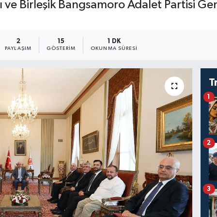
 ve Birleşik Bangsamoro Adalet Partisi Ge
2
15
1 DK
PAYLAŞIM
GÖSTERIM
OKUNMA SÜRESI
T
1
2
3