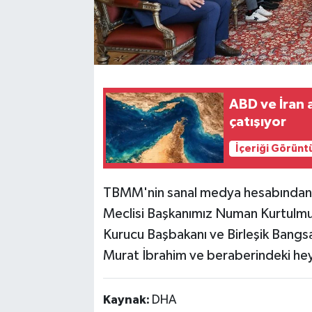
ABD ve İran 
çatışıyor
İçeriği Görünt
TBMM'nin sanal medya hesabından y
Meclisi Başkanımız Numan Kurtulmuş
Kurucu Başbakanı ve Birleşik Bangs
Murat İbrahim ve beraberindeki heye
Kaynak:
DHA