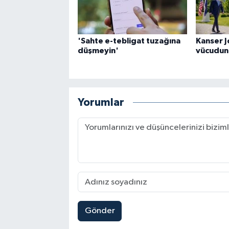
'Sahte e-tebligat tuzağına
Kanser J
düşmeyin'
vücuduna
Yorumlar
Gönder