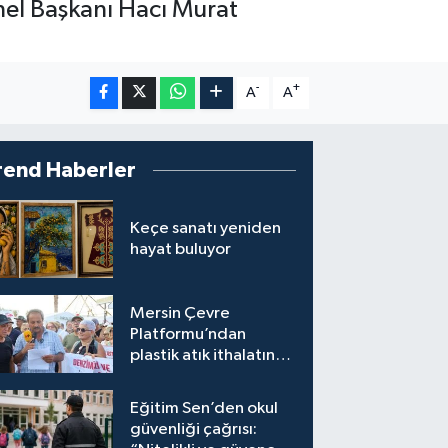
nel Başkanı Hacı Murat
-
+
A
A
rend Haberler
Keçe sanatı yeniden
hayat buluyor
Mersin Çevre
Platformu’ndan
plastik atık ithalatına
tepki
Eğitim Sen’den okul
güvenliği çağrısı: