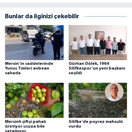
Bunlar da ilginizi çekebilir
Mersin’in caddelerinde
Gürhan Dölek, 1964
Yunus Timleri anbean
Silifkespor'un yeni başkanı
sahada
seçildi
Mersinli çiftçi pahalı
Silifke’de poyraz mahsulü
üretiyor ucuza bile
vurdu
satamıyor