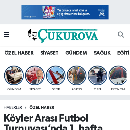
Mersin Nöbetçi Eczaneler
Mersin Hava Durumu
Mersin Namaz Vakitleri
ÖZEL HABER
SİYASET
GÜNDEM
SAĞLIK
EĞİT
Mersin Trafik Yoğunluk Haritası
Süper Lig Puan Durumu ve Fikstür
GÜNDEM
SİYASET
SPOR
ASAYİŞ
ÖZEL
EKONOMİ
Tüm Manşetler
HABERLER
ÖZEL HABER
Son Dakika Haberleri
Köyler Arası Futbol
Haber Arşivi
Turnuvası’nda 1. hafta