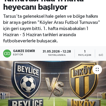
heyecanı başlıyor
Tarsus’ta geleneksel hale gelen ve bölge halkını
bir araya getiren "Köyler Arası Futbol Turnuvası"
için geri sayım bitti. 1. hafta müsabakaları 1
Haziran - 5 Haziran tarihleri arasında
futbolseverlerle buluşacak.
GAMZE DEMIR
31.05.2026 - 12:28
1
2
EDITÖR
YAYINLANMA
PAYLAŞIM
GÖST