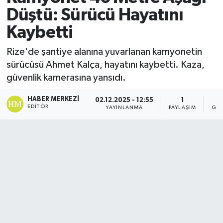
Düştü: Sürücü Hayatını
Kaybetti
Rize'de şantiye alanına yuvarlanan kamyonetin
sürücüsü Ahmet Kalça, hayatını kaybetti. Kaza,
güvenlik kamerasına yansıdı.
HABER MERKEZI
02.12.2025 - 12:55
1
EDITÖR
YAYINLANMA
PAYLAŞIM
GÖS