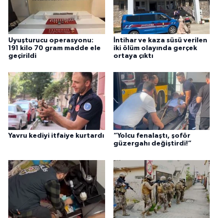
Uyuşturucu operasyonu:
İntihar ve kaza süsü verilen
191 kilo 70 gram madde ele
iki ölüm olayında gerçek
geçirildi
ortaya çıktı
Yavru kediyi itfaiye kurtardı
“Yolcu fenalaştı, şoför
güzergahı değiştirdi!”