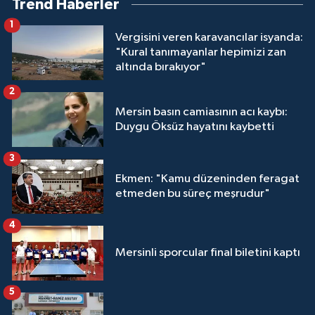
Trend Haberler
1
Vergisini veren karavancılar isyanda:
"Kural tanımayanlar hepimizi zan
altında bırakıyor"
2
Mersin basın camiasının acı kaybı:
Duygu Öksüz hayatını kaybetti
3
Ekmen: "Kamu düzeninden feragat
etmeden bu süreç meşrudur"
4
Mersinli sporcular final biletini kaptı
5