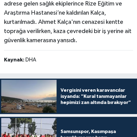
adrese gelen sağlık ekiplerince Rize Eğitim ve
Araştırma Hastanesi’ne kaldırılan Kalça,
kurtarılmadı. Ahmet Kalça'nın cenazesi kentte
toprağa verilirken, kaza çevredeki bir iş yerine ait
güvenlik kamerasına yansıdı.
Kaynak:
DHA
Vergisini veren karavancılar
isyanda: "Kural tanımayanlar
hepimizi zan altında bırakıyor"
Samsunspor, Kasımpaşa