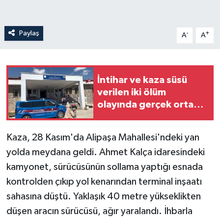
Paylaş
-
+
A
A
İntihar ve kaza süsü
verilen iki ölüm
olayında gerçek ortaya
çıktı
Kaza, 28 Kasım'da Alipaşa Mahallesi'ndeki yan
yolda meydana geldi. Ahmet Kalça idaresindeki
kamyonet, sürücüsünün sollama yaptığı esnada
kontrolden çıkıp yol kenarından terminal inşaatı
sahasına düştü. Yaklaşık 40 metre yükseklikten
düşen aracın sürücüsü, ağır yaralandı. İhbarla