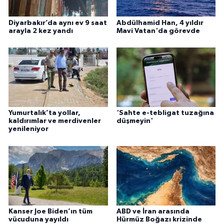
Diyarbakır’da aynı ev 9 saat
Abdülhamid Han, 4 yıldır
arayla 2 kez yandı
Mavi Vatan'da görevde
Yumurtalık’ta yollar,
'Sahte e-tebligat tuzağına
kaldırımlar ve merdivenler
düşmeyin'
yenileniyor
Kanser Joe Biden’ın tüm
ABD ve İran arasında
vücuduna yayıldı
Hürmüz Boğazı krizinde