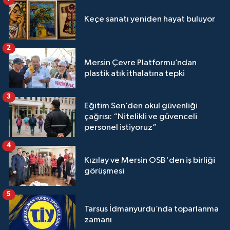
Keçe sanatı yeniden hayat buluyor
2
Mersin Çevre Platformu’ndan
plastik atık ithalatına tepki
3
Eğitim Sen’den okul güvenliği
çağrısı: “Nitelikli ve güvenceli
personel istiyoruz”
4
Kızılay ve Mersin OSB'den iş birliği
görüşmesi
5
Tarsus İdmanyurdu’nda toparlanma
zamanı