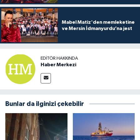
Mabel Matiz'den memleketine
ve Mersin İdmanyurdu’na jest
EDITÖR HAKKINDA
Haber Merkezi
Bunlar da ilginizi çekebilir