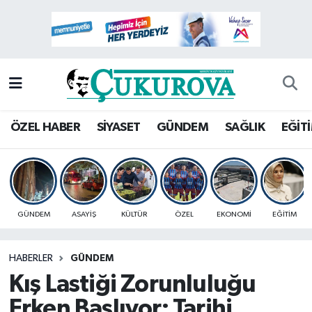
Mersin Nöbetçi Eczaneler
Mersin Hava Durumu
Mersin Namaz Vakitleri
ÖZEL HABER
SİYASET
GÜNDEM
SAĞLIK
EĞİT
Mersin Trafik Yoğunluk Haritası
Süper Lig Puan Durumu ve Fikstür
GÜNDEM
ASAYİŞ
KÜLTÜR
ÖZEL
EKONOMİ
EĞİTİM
Tüm Manşetler
HABERLER
GÜNDEM
Son Dakika Haberleri
Kış Lastiği Zorunluluğu
Haber Arşivi
Erken Başlıyor: Tarihi