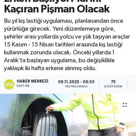
Kaçıran Pişman Olacak
Bu yıl kış lastiği uygulaması, planlanandan önce
yürürlüğe girecek. Yeni düzenlemeye göre,
şehirler arası yollarda yolcu ve yük taşıyan araçlar
15 Kasım - 15 Nisan tarihleri arasında kış lastiği
kullanmak zorunda olacak. Önceki yıllarda 1
Aralık’ta başlayan uygulama, bu değişiklikle
yaklaşık iki hafta erkene alınmış oldu.
HABER MERKEZI
09.11.2025 - 00:53
75
EDITÖR
YAYINLANMA
GÖSTERIM
O