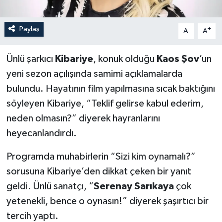
Paylaş
-
+
A
A
Ünlü şarkıcı
Kibariye
, konuk olduğu
Kaos Şov
’un
yeni sezon açılışında samimi açıklamalarda
bulundu. Hayatının film yapılmasına sıcak baktığını
söyleyen Kibariye, “Teklif gelirse kabul ederim,
neden olmasın?” diyerek hayranlarını
heyecanlandırdı.
Programda muhabirlerin “Sizi kim oynamalı?”
sorusuna Kibariye’den dikkat çeken bir yanıt
geldi. Ünlü sanatçı, “
Serenay Sarıkaya
çok
yetenekli, bence o oynasın!” diyerek şaşırtıcı bir
tercih yaptı.