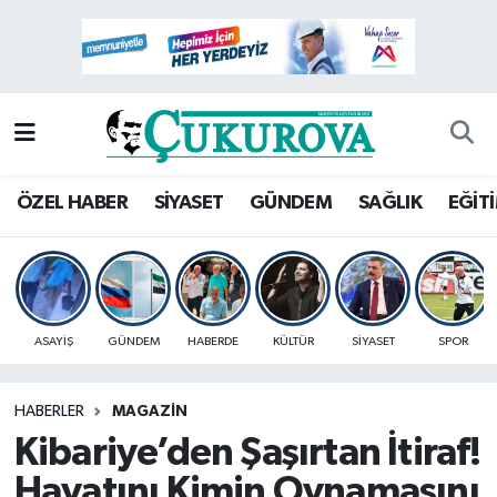
Mersin Nöbetçi Eczaneler
Mersin Hava Durumu
Mersin Namaz Vakitleri
ÖZEL HABER
SİYASET
GÜNDEM
SAĞLIK
EĞİT
Mersin Trafik Yoğunluk Haritası
Süper Lig Puan Durumu ve Fikstür
ASAYİŞ
GÜNDEM
HABERDE
KÜLTÜR
SİYASET
SPOR
Tüm Manşetler
HABERLER
MAGAZİN
Son Dakika Haberleri
Kibariye’den Şaşırtan İtiraf!
Haber Arşivi
Hayatını Kimin Oynamasını