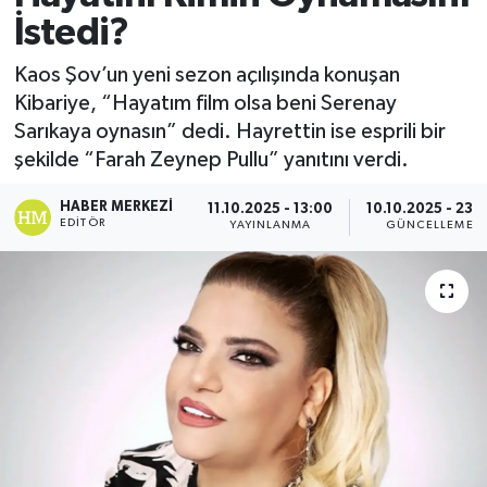
İstedi?
Kaos Şov’un yeni sezon açılışında konuşan
Kibariye, “Hayatım film olsa beni Serenay
Sarıkaya oynasın” dedi. Hayrettin ise esprili bir
şekilde “Farah Zeynep Pullu” yanıtını verdi.
HABER MERKEZI
11.10.2025 - 13:00
10.10.2025 - 23:3
EDITÖR
YAYINLANMA
GÜNCELLEME