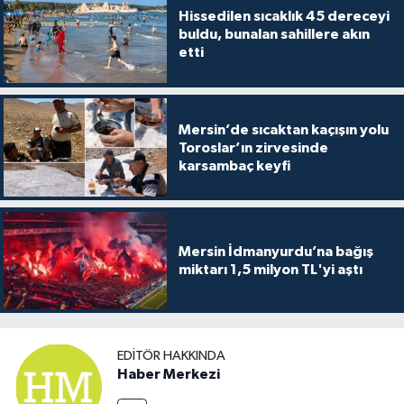
Hissedilen sıcaklık 45 dereceyi
buldu, bunalan sahillere akın
etti
Mersin’de sıcaktan kaçışın yolu
Toroslar’ın zirvesinde
karsambaç keyfi
Mersin İdmanyurdu’na bağış
miktarı 1,5 milyon TL'yi aştı
EDITÖR HAKKINDA
Haber Merkezi