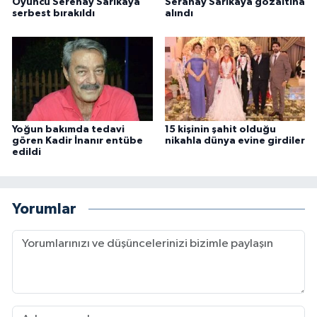
Oyuncu Serenay Sarıkaya
Seranay Sarıkaya gözaltına
serbest bırakıldı
alındı
Yoğun bakımda tedavi
15 kişinin şahit olduğu
gören Kadir İnanır entübe
nikahla dünya evine girdiler
edildi
Yorumlar